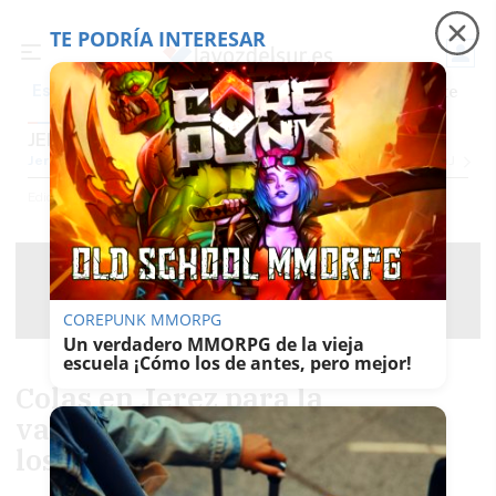
TE PODRÍA INTERESAR
Precio luz
Padre Coraje
Fábrica de botellas
Es noticia
JEREZ
Jerez
Provincia Cádiz
Cádiz
Sevilla
Málaga
Huelva
Granada
Córdoba
Jaén
Se
Ediciones
Jerez
COREPUNK MMORPG
Un verdadero MMORPG de la vieja
escuela ¡Cómo los de antes, pero mejor!
Colas en Jerez para la
vacunación contra el covid de
los menores de 11 años