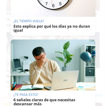
Pacma se suma a la recogida de firmas para que
la feria de La Barca de la Florida no tenga la
¿EL TIEMPO VUELA?
suelta de vaquillas
Esto explica por qué los días ya no duran
igual
J. P. LOZANO
Cambio de capataz en La Redención de Jerez:
Monge deja el martillo y Jesús Sánchez Lineros
toma el relevo
KIKO ABUÍN
¿TE PASA ESTO?
6 señales claras de que necesitas
descansar más