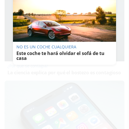
NO ES UN COCHE CUALQUIERA
Este coche te hará olvidar el sofá de tu
casa
¿Por qué se contagia?
La ciencia explica por qué el bostezo es contagioso