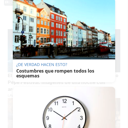
0 Comentarios
TE PUEDE INTERESAR
¿DE VERDAD HACEN ESTO?
Costumbres que rompen todos los
esquemas
El rock de Loquillo hace vibrar al público del Tío
Pepe Festival: imágenes de una noche con
aroma a los 80
LAVOZDELSUR.ES