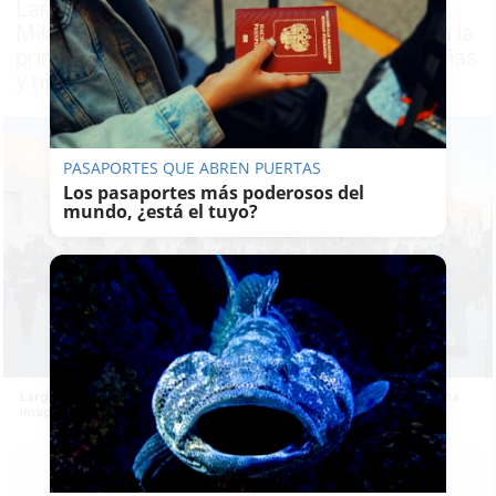
Larga espera en el centro de salud de La
Milagrosa en el primer día de campaña para la
primera dosis contra el coronavirus para niñas
y niños
PASAPORTES QUE ABREN PUERTAS
Los pasaportes más poderosos del
mundo, ¿está el tuyo?
Largas colas esta tarde en el centro de salud de La Milagrosa en una
imagen de archivo.
RUBÉN