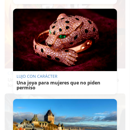
Corepunk MMORPG
LUJO CON CARÁCTER
Un verdadero MMORPG de la vieja escuela ¡Cómo
Una joya para mujeres que no piden
los de antes, pero mejor!
permiso