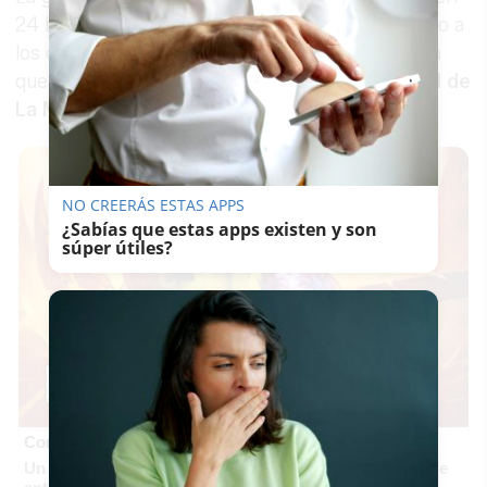
24 horas en territorio andaluz, está desbordando a
los centros de salud, dejando imágenes como la
que se ha visto esta tarde en el
centro de salud de
La Milagrosa
de Jerez.
NO CREERÁS ESTAS APPS
¿Sabías que estas apps existen y son
súper útiles?
Corepunk MMORPG
Un verdadero MMORPG de la vieja escuela ¡Cómo los de