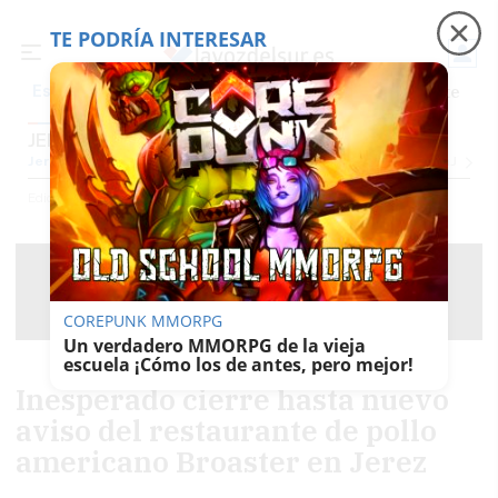
TE PODRÍA INTERESAR
Precio luz
Padre Coraje
Fábrica de botellas
Es noticia
JEREZ
Jerez
Provincia Cádiz
Cádiz
Sevilla
Málaga
Huelva
Granada
Córdoba
Jaén
Se
Ediciones
Jerez
COREPUNK MMORPG
Un verdadero MMORPG de la vieja
escuela ¡Cómo los de antes, pero mejor!
Inesperado cierre hasta nuevo
aviso del restaurante de pollo
americano Broaster en Jerez