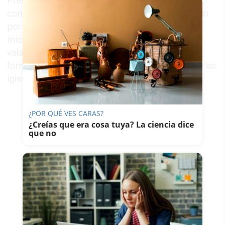
Precisamente, y desde su ámbito de
competencias, el Ayuntamiento viene apostando
por el proyecto de
Iluminación Singular
. Esta
iniciativa va a permitir realzar el extraordinario
valor artístico de edificios de la Diócesis, que
forman parte del patrimonio de la ciudad, como las
iglesias de Santiago, La Merced y San Miguel.
¿POR QUÉ VES CARAS?
¿Creías que era cosa tuya? La ciencia dice
que no