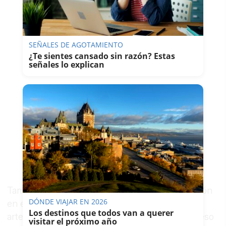
SEÑALES DE AGOTAMIENTO
¿Te sientes cansado sin razón? Estas
señales lo explican
También se ha destacado la próxima intervención
DÓNDE VIAJAR EN 2026
en el
eje del Arroyo
, una de las principales
Los destinos que todos van a querer
arterias de entrada al centro histórico y de acceso
visitar el próximo año