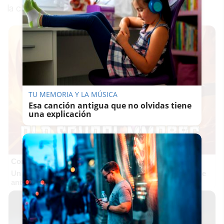
la ciudad y con la ciudadanía.
TU MEMORIA Y LA MÚSICA
Esa canción antigua que no olvidas tiene
una explicación
Corepunk MMORPG
Un verdadero MMORPG de la vieja escuela ¡Cómo los de
antes, pero mejor!