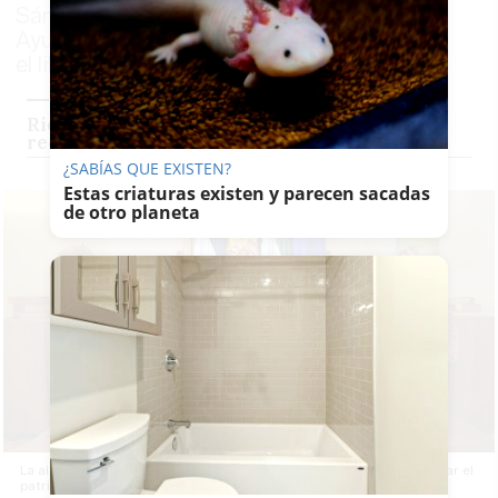
Sánchez le ha dado la bienvenida al
Ayuntamiento y lo ha invitado a firmar en
el libro de honor de la ciudad
Rico Pavés, el nuevo obispo de Jerez que
rechaza movimientos ultra como Hazte Oír
¿SABÍAS QUE EXISTEN?
Estas criaturas existen y parecen sacadas
de otro planeta
La alcaldesa recibe al nuevo obispo de Jerez: trabajarán en potenciar el
patrimonio histórico.