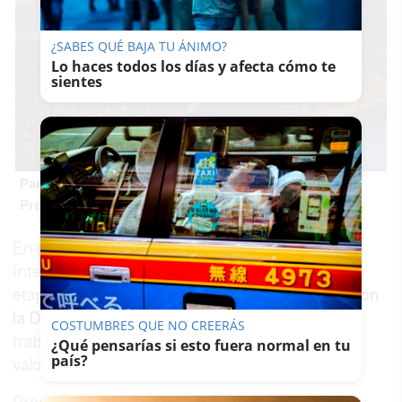
¿SABES QUÉ BAJA TU ÁNIMO?
Lo haces todos los días y afecta cómo te
sientes
Parece ciencia ficción
Prepárate para alucinar con estas criaturas
En este sentido, ha quedado de manifiesto el
interés municipal de incentivar en esta nueva
etapa las relaciones de
máxima colaboración con
la Diócesis
, sobre todo en lo que se refiere al
COSTUMBRES QUE NO CREERÁS
trabajo conjunto de conservación y puesta en
¿Qué pensarías si esto fuera normal en tu
país?
valor del
patrimonio histórico artístico
.