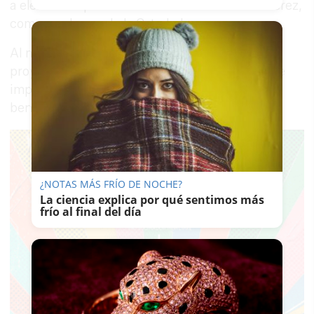
a elementos patrimoniales emblemáticos de Jerez,
como es el caso de la Catedral.
Al mismo tiempo, se han abordado otro tipo de
proyectos, en este caso de
carácter social
, que
impulsar desde la colaboración conjunta en
beneficio de la ciudad.
¿NOTAS MÁS FRÍO DE NOCHE?
La ciencia explica por qué sentimos más
frío al final del día