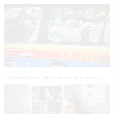
Costumbres que no creerás
¿Qué pensarías si esto fuera normal en tu país?