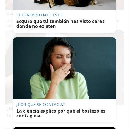
Corepunk MMORPG
EL CEREBRO HACE ESTO
Un verdadero MMORPG de la vieja escuela ¡Cómo los de
Seguro que tú también has visto caras
antes, pero mejor!
donde no existen
¿POR QUÉ SE CONTAGIA?
¿El tuyo está en la lista?
La ciencia explica por qué el bostezo es
contagioso
Top pasaportes que te dejan viajar sin visado