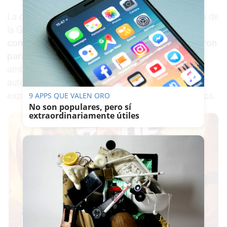
La capilla ardiente se instaló en la Comandancia de
la Guardia Civil de Huelva,
donde familiares,
compañeros y numerosos ciudadanos acudieron
para rendir homenaje a los agentes
. En un
ambiente de respeto y silencio, distintas
autoridades se desplazaron hasta el lugar para
expresar su apoyo a los allegados de los fallecidos.
9 APPS QUE VALEN ORO
No son populares, pero sí
extraordinariamente útiles