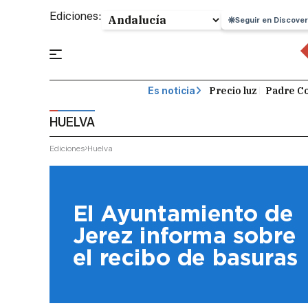
Ediciones:
Seguir en Discover
Precio luz
Padre Co
Es noticia
HUELVA
Ediciones
Huelva