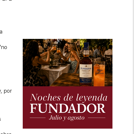
a
"no
y, por
s