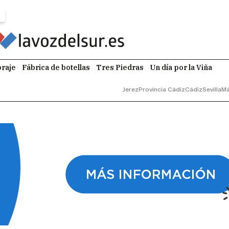
raje
Fábrica de botellas
Tres Piedras
Un día por la Viña
Jerez
Provincia Cádiz
Cádiz
Sevilla
Má