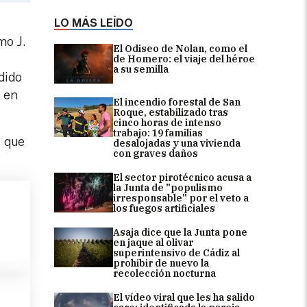
LO MÁS LEÍDO
mo J.
El Odiseo de Nolan, como el
de Homero: el viaje del héroe
a su semilla
dido
s en
El incendio forestal de San
Roque, estabilizado tras
cinco horas de intenso
trabajo: 19 familias
o que
desalojadas y una vivienda
con graves daños
El sector pirotécnico acusa a
la Junta de "populismo
irresponsable" por el veto a
los fuegos artificiales
Asaja dice que la Junta pone
en jaque al olivar
superintensivo de Cádiz al
prohibir de nuevo la
recolección nocturna
El vídeo viral que les ha salido