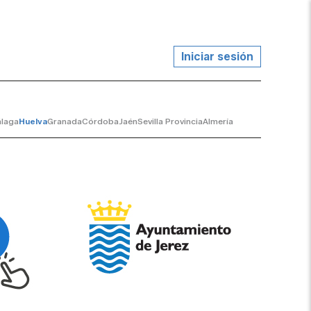
Iniciar sesión
laga
Huelva
Granada
Córdoba
Jaén
Sevilla Provincia
Almería