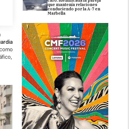
caro: identificada la pareja
que mantenía relaciones
conduciendo por la A-7 en
Marbella
a
uardia
s como
áfico,