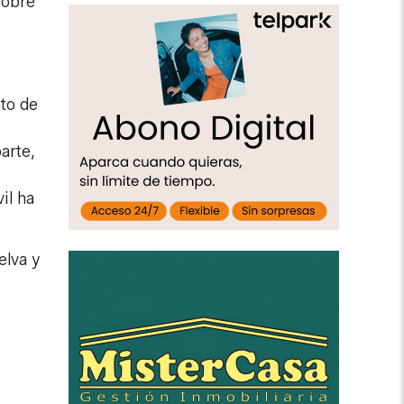
sobre
nto de
arte,
il ha
elva y