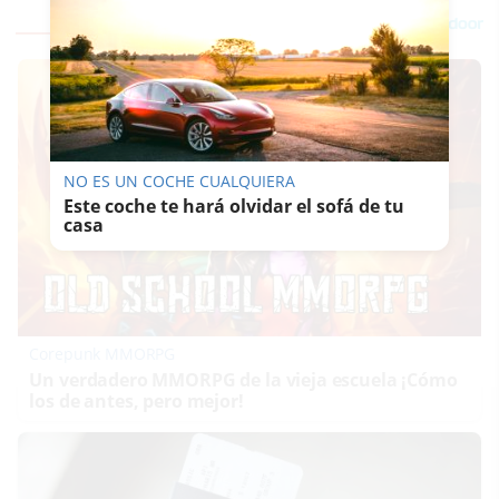
NO ES UN COCHE CUALQUIERA
Este coche te hará olvidar el sofá de tu
casa
Corepunk MMORPG
Un verdadero MMORPG de la vieja escuela ¡Cómo
los de antes, pero mejor!