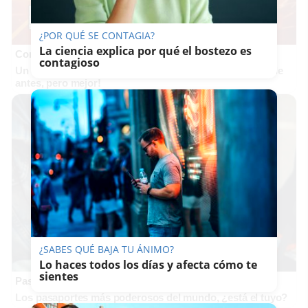
¿POR QUÉ SE CONTAGIA?
La ciencia explica por qué el bostezo es
Corepunk MMORPG
contagioso
Un verdadero MMORPG de la vieja escuela ¡Cómo los de
antes, pero mejor!
¿SABES QUÉ BAJA TU ÁNIMO?
Lo haces todos los días y afecta cómo te
sientes
Pasaportes que abren puertas
Los pasaportes más poderosos del mundo, ¿está el tuyo?