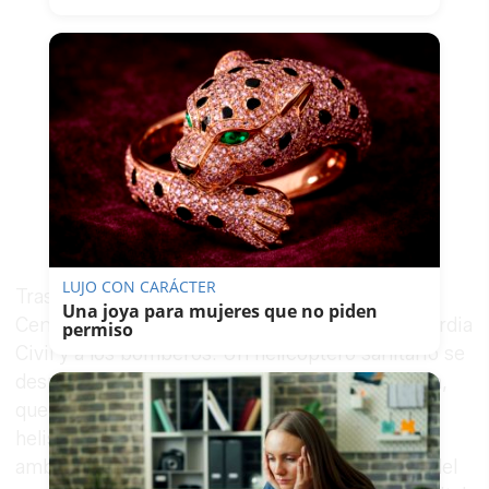
LUJO CON CARÁCTER
Tras el aviso, el centro coordinador activó al
Una joya para mujeres que no piden
Centro de Emergencias Sanitarias 061, a la Guardia
permiso
Civil y a los bomberos. Un helicóptero sanitario se
desplazó hasta el lugar para evacuar a la víctima,
que fue trasladada inicialmente a una
helisuperficie del 112 y posteriormente en
ambulancia al Hospital de Neurotraumatología del