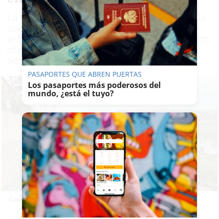
La víctima se dedicaba profesionalmente a la
compraventa de viviendas en el área, una
actividad que desarrollaba especialmente con
clientes extranjeros interesados en la
adquisición de propiedades en la comarca
PASAPORTES QUE ABREN PUERTAS
Los pasaportes más poderosos del
mundo, ¿está el tuyo?
Calle donde se produjo el accidente.