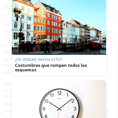
Varios días en el hospital
El suceso tuvo lugar el viernes en torno a las 11.00
horas, cuando el servicio de emergencias 112
recibió una llamada solicitando asistencia sanitaria
urgente para una mujer que había sufrido una
caída en una vivienda
situada en la calle
Santísima Trinidad
, en la pedanía de Chite,
perteneciente al municipio de Lecrín. La alerta
¿DE VERDAD HACEN ESTO?
Costumbres que rompen todos los
movilizó de inmediato a los servicios de
esquemas
emergencia tras la gravedad del incidente.
De acuerdo con la información facilitada por los
operativos, la mujer se encontraba mostrando la
vivienda en su condición de agente inmobiliario
cuando, por causas que no han trascendido, se
precipitó por el hueco de una buhardilla. La caída
se produjo desde una altura aproximada de dos