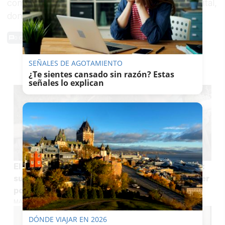
complejo Virgen de las Nieves, en Granada capital,
donde finalmente falleció.
0 Comentarios
SEÑALES DE AGOTAMIENTO
TE PUEDE INTERESAR
¿Te sientes cansado sin razón? Estas
señales lo explican
El milagroso rescate de una familia en Granada:
suspendido el coche entre dos árboles tras caer
por un terraplén
MARÍA CRISOL
DÓNDE VIAJAR EN 2026