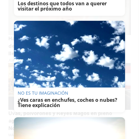
Los destinos que todos van a querer
visitar el próximo año
Hallado muerto en los alrededores el anciano
desaparecido de una residencia, que apenas
llevaba una semana viviendo allí
JUAN ANTONIO CARRASCO
NO ES TU IMAGINACIÓN
¿Ves caras en enchufes, coches o nubes?
Tiene explicación
Uvas, polvorones y Reyes Magos en pleno
agosto: el pueblo de Granada que celebra la
Nochevieja
MARÍA CRISOL