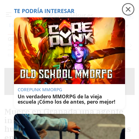
TE PODRÍA INTERESAR
Precio luz
Padre Coraje
Fábrica de botellas
Es noticia
GRANADA
Jerez
Provincia Cádiz
Cádiz
Sevilla
Málaga
Huelva
Granada
Córdoba
Jaén
Se
Ediciones
Granada
COREPUNK MMORPG
Un verdadero MMORPG de la vieja
escuela ¡Cómo los de antes, pero mejor!
Muere en Granada una agente
inmobiliaria tras caer por el
hueco de la buhardilla mientras
enseñaba una casa