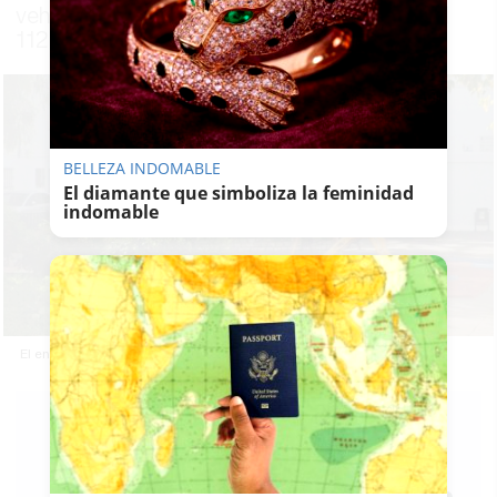
vehículo en el portal, según ha informado el
112
BELLEZA INDOMABLE
El diamante que simboliza la feminidad
indomable
El entorno de la calle Lepanto en Conil.
PABLO FDEZ.
QUINTANILLA
19/05/2026
Actualizado: 19/05/2026 - 09:44