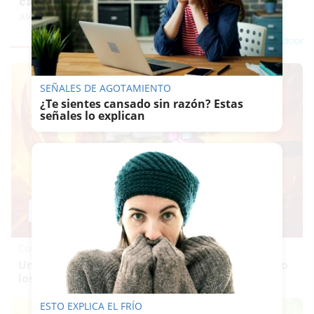
castillos en la arena
JUAN MANUEL REINA
SEÑALES DE AGOTAMIENTO
¿Te sientes cansado sin razón? Estas
señales lo explican
Corepunk MMORPG
Un verdadero MMORPG de la vieja escuela ¡Cómo
los de antes, pero mejor!
ESTO EXPLICA EL FRÍO