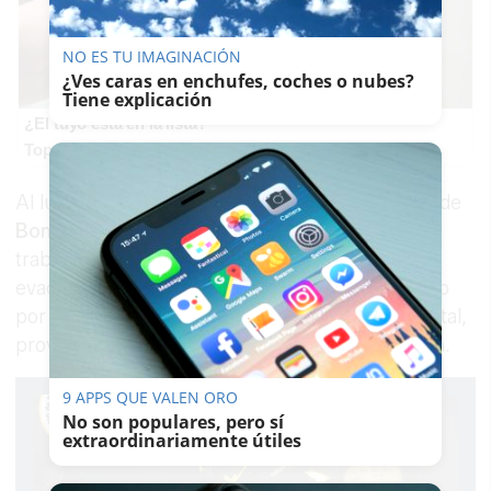
NO ES TU IMAGINACIÓN
¿Ves caras en enchufes, coches o nubes?
Tiene explicación
¿El tuyo está en la lista?
Top pasaportes que te dejan viajar sin visado
Al lugar se desplazaron de inmediato efectivos de
Bomberos, Policía Local y Guardia Civil
, que
trabajaron para extinguir el fuego y coordinar la
evacuación de los residentes. El humo generado
por el siniestro, confinado en el interior del portal,
provocó que tres vecinos sufrieran intoxicación.
9 APPS QUE VALEN ORO
No son populares, pero sí
extraordinariamente útiles