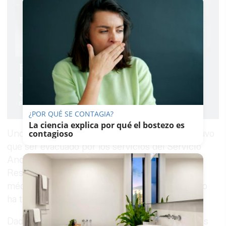
Fuego en la cochera de una casa de El
Puerto: una moto y varias lanchas acaban
calcinadas
Patricia Merello
¿POR QUÉ SE CONTAGIA?
La ciencia explica por qué el bostezo es
Uno de los afectados, un hombre de 29 años, tuvo
contagioso
que ser evacuado por los servicios del Servicio
Andaluz de Salud (SAS) al hospital de Alta
Resolución de La Janda para recibir atención
médica. El estado del resto de los intoxicados no
ha trascendido.
Dado que varias viviendas quedaron inhabitables