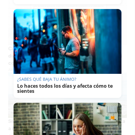
Cachondeo en redes con una intervención de
dulces en la playa de El Palmar presentada casi
como un alijo: "La operación carmela"
JUAN ANTONIO CARRASCO
¿SABES QUÉ BAJA TU ÁNIMO?
Lo haces todos los días y afecta cómo te
sientes
Siete experiencias para sentir La Janda de costa
a interior: descorches, miradores, dulces y