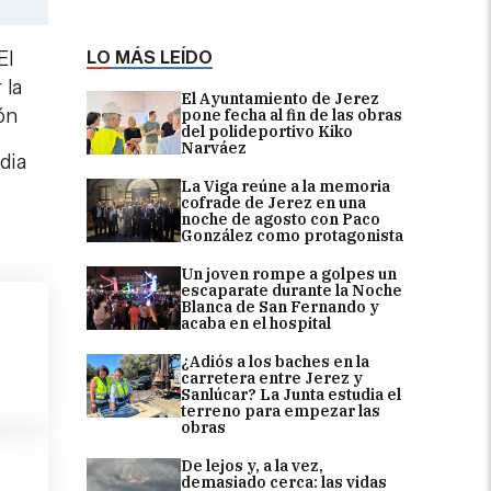
LO MÁS LEÍDO
El
 la
El Ayuntamiento de Jerez
ón
pone fecha al fin de las obras
del polideportivo Kiko
Narváez
dia
La Viga reúne a la memoria
cofrade de Jerez en una
noche de agosto con Paco
González como protagonista
Un joven rompe a golpes un
escaparate durante la Noche
Blanca de San Fernando y
acaba en el hospital
¿Adiós a los baches en la
carretera entre Jerez y
Sanlúcar? La Junta estudia el
terreno para empezar las
obras
De lejos y, a la vez,
demasiado cerca: las vidas