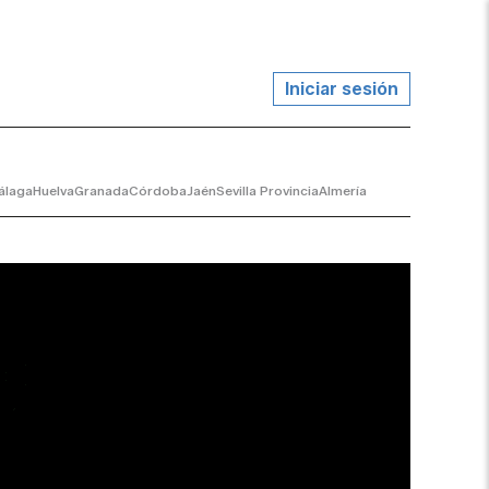
Iniciar sesión
álaga
Huelva
Granada
Córdoba
Jaén
Sevilla Provincia
Almería