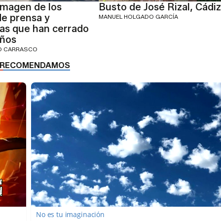
imagen de los
Busto de José Rizal, Cádiz
de prensa y
MANUEL HOLGADO GARCÍA
as que han cerrado
años
IO CARRASCO
No es tu imaginación