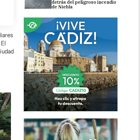
detrás del peligroso incendio
de Niebla
liares
 El
ciudad