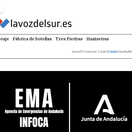
raje
Fábrica de botellas
Tres Piedras
Hantavirus
Jerez
Provincia Cádiz
Cádiz
Sevilla
M