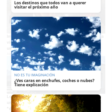
Los destinos que todos van a querer
visitar el próximo año
Intenta atropellar con su coche en Almería a una
víctima de violencia machista: trabajadores de
una empresa impiden la agresión
JUAN ANTONIO CARRASCO
NO ES TU IMAGINACIÓN
¿Ves caras en enchufes, coches o nubes?
Tiene explicación
Los afectados por el incendio de Almería piden
una comisión en el Parlamento con un discurso
"desgarrador" de la hija de una víctima