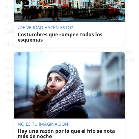
Andalucía (TSJA) para anular definitivamente el
andamiaje legal de una edificación construida en
un paraje costero protegido del Parque Natural
¿DE VERDAD HACEN ESTO?
Cabo de Gata-Níjar.
Costumbres que rompen todos los
esquemas
El edificio, que nunca llegó a entrar en
funcionamiento y cuya silueta se ha convertido en
símbolo de la lucha contra el urbanismo ilegal en el
litoral español, lleva más de 22 años en el centro
de una batalla judicial y mediática que ha
involucrado a ecologistas, administraciones y
promotores en una disputa que, tras este pleno,
podría acercarse por fin a su desenlace legal.
NO ES TU IMAGINACIÓN
Hay una razón por la que el frío se nota
más de noche