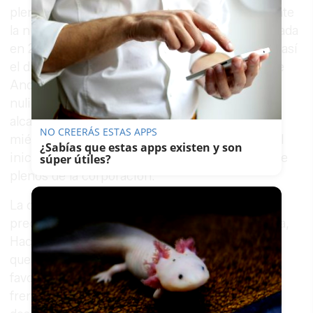
plenaria extraordinaria para declarar formalmente
la nulidad de pleno derecho de la licencia otorgada
en 2003 a la promotora Azata del Sol, acatando así
el dictamen favorable del Consejo Consultivo de
Andalucía que ratificó la existencia de vicios de
nulidad en aquel permiso de construcción. El
alcalde, Salvador Hernández, ha firmado este
NO CREERÁS ESTAS APPS
miércoles el decreto de convocatoria, que fija el
¿Sabías que estas apps existen y son
inicio de la sesión a las 9:00 horas en el salón de
súper útiles?
plenos de la corporación.
La convocatoria se ha oficializado tras la
preceptiva comisión informativa de Presidencia,
Hacienda, Régimen Interior y Ciudadanía, en la
que la propuesta salió adelante con tres votos a
favor —los del alcalde y dos concejales del PP—
frente a tres abstenciones, correspondientes a