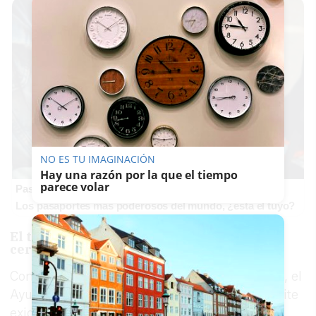
NO ES TU IMAGINACIÓN
Hay una razón por la que el tiempo
parece volar
Pasaportes que abren puertas
Los pasaportes más poderosos del mundo, ¿está el tuyo?
El trámite final que exige el TSJA para
cerrar 22 años de batalla legal
Con la celebración de este pleno extraordinario, el
Ayuntamiento de Carboneras culminará el trámite
exigido por el Tribunal Superior de Justicia de