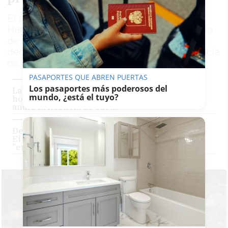
El alcalde de Carboneras, Salvador
Hernández, firma el decreto de convocatoria
de un pleno extraordinario en el que se
declarará formalmente la nulidad de la licencia
de obras concedida en 2003
PASAPORTES QUE ABREN PUERTAS
Los pasaportes más poderosos del
La Junta no se 'moverá' por la demolición del
mundo, ¿está el tuyo?
hotel de El Algarrobico hasta que Carboneras
anule la licencia de obras
Declaran nula la licencia de obras del hotel de
El Algarrobico y Greenpeace ya pide que
"entren las máquinas"