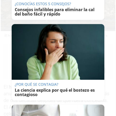
¿CONOCÍAS ESTOS 5 CONSEJOS?
Consejos infalibles para eliminar la cal
del baño fácil y rápido
El hotel edificado en el paraje ‘El Algarrobico’ en Carboneras, Almería.
J. A.
ARMARIO
10/06/2026
Actualizado: 10/06/2026 - 19:21
Guardar
0
Facebook
X
WhatsApp
Copy
Link
¿POR QUÉ SE CONTAGIA?
El
hotel
de
El
Algarrobico
está a un paso de ver
La ciencia explica por qué el bostezo es
anulada definitivamente su licencia de obras, más
contagioso
de dos décadas después de que fuera concedida.
El Ayuntamiento de Carboneras, en
Almería
,
celebrará el próximo 17 de junio una sesión