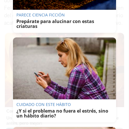
dos ediles del PSOE y al concejal no adscrito,
Felipe Cayuela. El único punto resolutivo del orden
PARECE CIENCIA FICCIÓN
del día será el expediente por el que el Consistorio
Prepárate para alucinar con estas
acatará el citado dictamen del Consejo Consultivo.
criaturas
CUIDADO CON ESTE HÁBITO
¿Y si el problema no fuera el estrés, sino
Corepunk MMORPG
un hábito diario?
Un verdadero MMORPG de la vieja escuela ¡Cómo los de
antes, pero mejor!