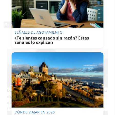
0 Comentarios
SEÑALES DE AGOTAMIENTO
¿Te sientes cansado sin razón? Estas
TE PUEDE INTERESAR
señales lo explican
Los hijos de las víctimas del incendio de Almería
denuncian ante el juez la falta de alertas: "El
caso merece una investigación"
EMILIO CABRERA
DÓNDE VIAJAR EN 2026