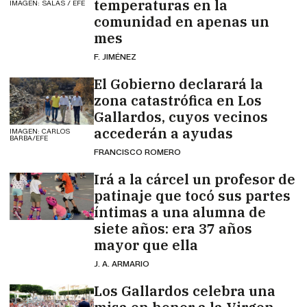
temperaturas en la
IMAGEN: SALAS / EFE
comunidad en apenas un
mes
F. JIMÉNEZ
El Gobierno declarará la
zona catastrófica en Los
Gallardos, cuyos vecinos
accederán a ayudas
IMAGEN: CARLOS
BARBA/EFE
FRANCISCO ROMERO
Irá a la cárcel un profesor de
patinaje que tocó sus partes
íntimas a una alumna de
siete años: era 37 años
mayor que ella
J. A. ARMARIO
Los Gallardos celebra una