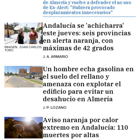
de Almería y vuelve a defender el no uso
de Es-Alert: "Hubiera provocado
desplazamientos innecesarios"
Andalucía se 'achicharra'
este jueves: seis provincias
en alerta naranja, con
máximas de 42 grados
IMAGEN: JUAN CARLOS
TORO
J. A. ARMARIO
Un hombre echa gasolina en
el suelo del rellano y
amenaza con explotar el
edificio para evitar un
desahucio en Almería
J. P. LOZANO
Aviso naranja por calor
extremo en Andalucía: 110
muertes por altas