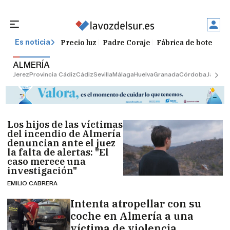
Precio luz
Padre Coraje
Fábrica de botellas
Es noticia
ALMERÍA
Jerez
Provincia Cádiz
Cádiz
Sevilla
Málaga
Huelva
Granada
Córdoba
Jaén
Sev
Los hijos de las víctimas
del incendio de Almería
denuncian ante el juez
la falta de alertas: "El
caso merece una
investigación"
EMILIO CABRERA
Intenta atropellar con su
coche en Almería a una
víctima de violencia