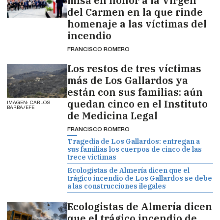
misa en honor a la Virgen
del Carmen en la que rinde
homenaje a las víctimas del
incendio
FRANCISCO ROMERO
Los restos de tres víctimas
más de Los Gallardos ya
están con sus familias: aún
quedan cinco en el Instituto
IMAGEN: CARLOS
BARBA/EFE
de Medicina Legal
FRANCISCO ROMERO
Tragedia de Los Gallardos: entregan a
sus familias los cuerpos de cinco de las
trece víctimas
Ecologistas de Almería dicen que el
trágico incendio de Los Gallardos se debe
a las construcciones ilegales
Ecologistas de Almería dicen
que el trágico incendio de