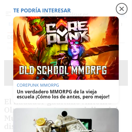
TE PODRÍA INTERESAR
Precio luz
Ceuta
Carreras de caballos
El t
Es noticia
DEPORTES
Deportes
COREPUNK MMORPG
Un verdadero MMORPG de la vieja
escuela ¡Cómo los de antes, pero mejor!
El nadador gaditano Antonio
Olmo se trae tres medallas del
Mundial para personas con
discapacidad intelectual