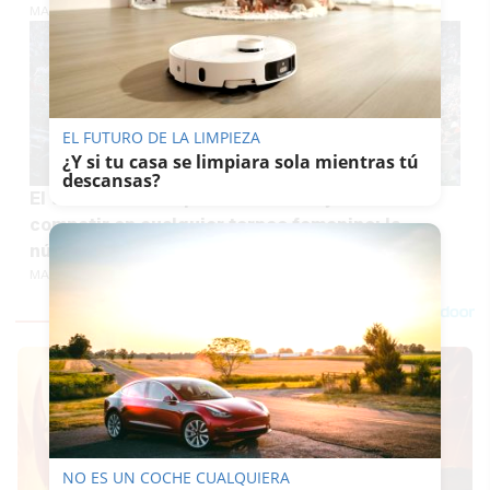
MARÍA CRISOL
EL FUTURO DE LA LIMPIEZA
¿Y si tu casa se limpiara sola mientras tú
descansas?
El tenis británico prohíbe a las mujeres trans
competir en cualquier torneo femenino: la
número 1 del mundo lo avala
MARÍA CRISOL
NO ES UN COCHE CUALQUIERA