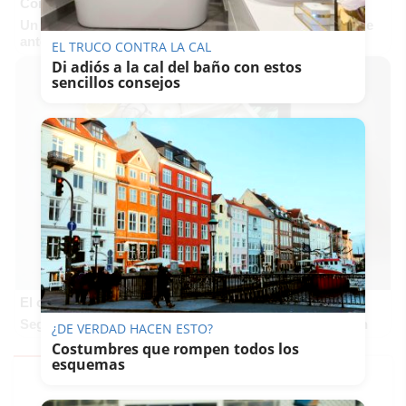
Corepunk MMORPG
Un verdadero MMORPG de la vieja escuela ¡Cómo los de
antes, pero mejor!
EL TRUCO CONTRA LA CAL
Di adiós a la cal del baño con estos
sencillos consejos
El cerebro hace esto
Seguro que tú también has visto caras donde no existen
¿DE VERDAD HACEN ESTO?
Costumbres que rompen todos los
esquemas