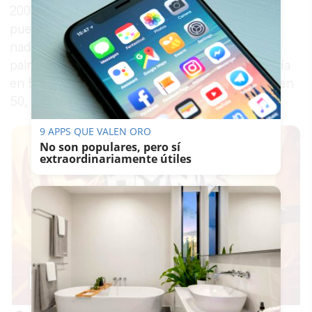
200 metros braza. Además de dos cuartos
puestos, en 50 metros y 100 metros braza. El
nadador gaditano suma estos resultados a su
palmarés, después de ser campeón de Andalucía
en 50 metros braza o
subcampeón
de
España
en
50, 100 y 200 metros braza, entre otros logros.
9 APPS QUE VALEN ORO
No son populares, pero sí
extraordinariamente útiles