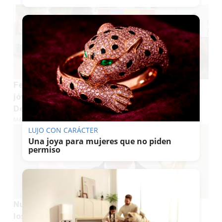
Feliciano López, entrenador por un día de las
jóvenes promesas del tenis en el I Foro del
Deporte en Verano en Jerez
MARÍA CRISOL
LUJO CON CARÁCTER
Una joya para mujeres que no piden
permiso
Nuevo frente para Infantino: la UEFA confirma
los pagos a una empleada 'vinculada' a él