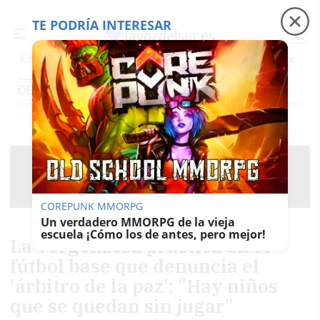
TE PODRÍA INTERESAR
Precio luz
Padre Coraje
Fábrica de botellas
Es noticia
DEPORTES
Deportes
COREPUNK MMORPG
Un verdadero MMORPG de la vieja
escuela ¡Cómo los de antes, pero mejor!
La vergonzosa práctica en el
fútbol base que denuncia el
'árbitro de la paz': "Hay niños
que se quedan sin jugar"