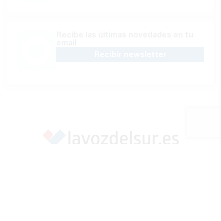
Recibe las últimas novedades en tu
email
Recibir newsletter
Apoya una Andalucía con Voz propia; Protege el
periodismo hecho por periodistas
Hazte socio
SÍGUENOS EN REDES