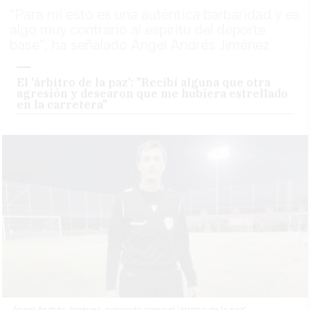
"Para mí esto es una auténtica barbaridad y es
algo muy contrario al espíritu del deporte
base", ha señalado Ángel Andrés Jiménez
El 'árbitro de la paz': "Recibí alguna que otra
agresión y desearon que me hubiera estrellado
en la carretera"
Ángel Andrés Jiménez, conocido como el 'árbitro de la paz'.