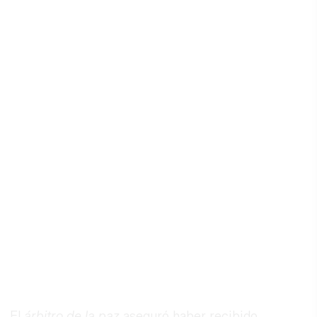
El
árbitro de la paz
aseguró haber recibido