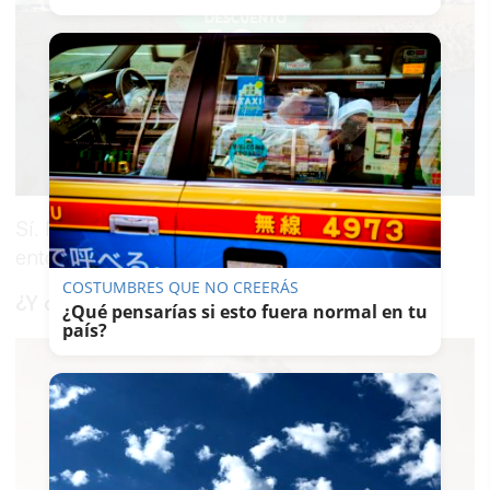
Sí. Mi trabajo se enfoca en cómo influye el
entorno a las personas.
COSTUMBRES QUE NO CREERÁS
¿Y cómo le ha influido a usted el entorno?
¿Qué pensarías si esto fuera normal en tu
país?