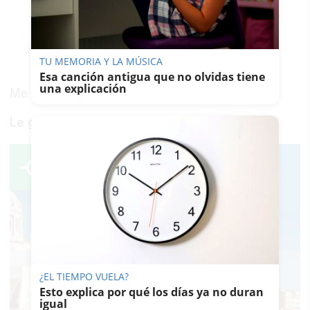
TU MEMORIA Y LA MÚSICA
Esa canción antigua que no olvidas tiene
una explicación
Me gusta enlazarlo con la esencia.
Le gusta el entorno.
¿EL TIEMPO VUELA?
Esto explica por qué los días ya no duran
igual