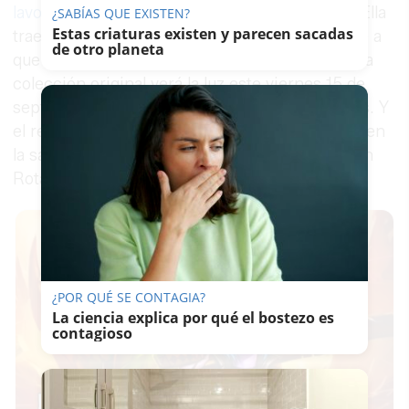
lavozdelsur.es
es escueto, chiquitito, coqueto. Ella
¿SABÍAS QUE EXISTEN?
Estas criaturas existen y parecen sacadas
trae más cuadros de la cuenta. Mejor que sobre a
de otro planeta
que falte, dice la artista roteña Gallera Bernal. La
colección original verá la luz este viernes 15 de
septiembre en Jerez, a partir de las 20:30 horas. Y
el resto del trabajo lo expondrá un día después en
la sala Tenencia de Alcaldía de Costa Ballena, en
Rota, su tierra natal.
¿POR QUÉ SE CONTAGIA?
La ciencia explica por qué el bostezo es
contagioso