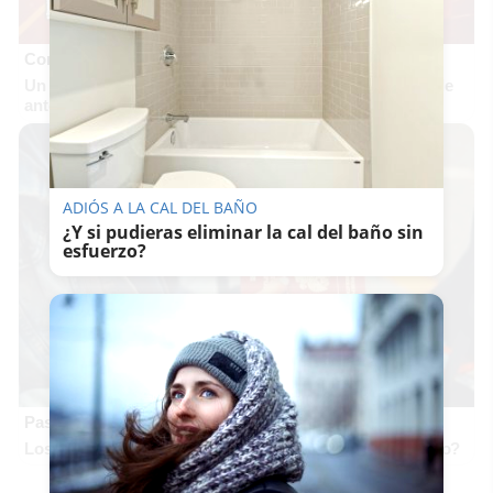
Corepunk MMORPG
Un verdadero MMORPG de la vieja escuela ¡Cómo los de
antes, pero mejor!
ADIÓS A LA CAL DEL BAÑO
¿Y si pudieras eliminar la cal del baño sin
esfuerzo?
Pasaportes que abren puertas
Los pasaportes más poderosos del mundo, ¿está el tuyo?