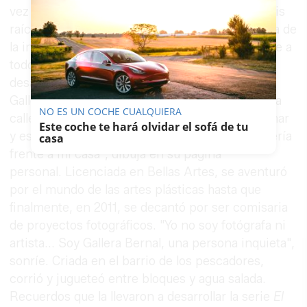
vez que ha ido pasando el tiempo me tiraban mis
raíces. Y lo que me ha influenciado a mí la etapa de
la infancia en la actualidad, y ese punto creo que a
todos nos afecta a medida que vamos
desarrollándonos.
Gallera Bernal nació el 12 de mayo de 1975, en la
NO ES UN COCHE CUALQUIERA
calle Ignacio Merello (Rota). "Crecí oliendo al mar
Este coche te hará olvidar el sofá de tu
y escuchando la sierra de madera de la carpintería
casa
frente a mi casa", dibuja en su página
personal. Licenciada en Bellas Artes, se aventuró
por el mundo de las artes plásticas hasta que
finalmente, en 2011, se decantó por ser comisaria
de proyectos fotográficos. "Yo no soy fotógrafa ni
artista... Soy Gallera Bernal, una persona inquieta",
sonríe. Criada en el barrio de los pescadores,
corrió y jugueteó entre bloques y agua salada.
Recuerdos que la llevaron a desarrollar la serie
El