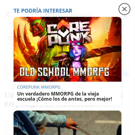
TE PODRÍA INTERESAR
Precio luz
Padre Coraje
Fábrica de botellas
Es noticia
CULTURA
Espectáculos Y Conciertos
Comunicación
Roedores De Cultura
El Censo
Cultura
COREPUNK MMORPG
Una serie fotográfica de oficios
Un verdadero MMORPG de la vieja
escuela ¡Cómo los de antes, pero mejor!
en peligro de extinción
CLAUDIA GONZÁLEZ
ROMERO