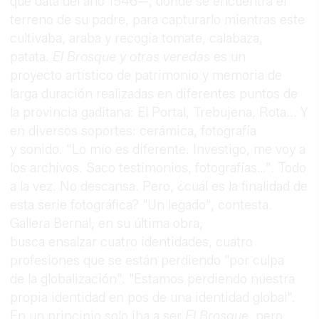
que data del año 1546—, donde se encuentra el
terreno de su padre, para capturarlo mientras este
cultivaba, araba y recogía tomate, calabaza,
patata.
El Brosque y otras veredas
es un
proyecto artístico de patrimonio y memoria de
larga duración realizadas en diferentes puntos de
la provincia gaditana: El Portal, Trebujena, Rota... Y
en diversos soportes: cerámica, fotografía
y sonido. “Lo mío es diferente. Investigo, me voy a
los archivos. Saco testimonios, fotografías…”. Todo
a la vez. No descansa. Pero, ¿cuál es la finalidad de
esta serie fotográfica? "Un legado", contesta.
Gallera Bernal, en su última obra,
busca ensalzar cuatro identidades, cuatro
profesiones que se están perdiendo "por culpa
de la globalización". "Estamos perdiendo nuestra
propia identidad en pos de una identidad global".
En un principio solo iba a ser
El Brosque,
pero