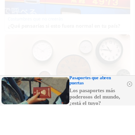
Costumbres que no creerás
¿Qué pensarías si esto fuera normal en tu país?
Pasaportes que abren
puertas
Los pasaportes más
poderosos del mundo,
¿está el tuyo?
No es tu imaginación
Hay una razón por la que el tiempo parece volar
DISCOVER WITH