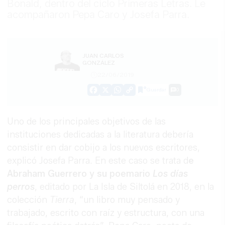
Bonald, dentro del ciclo Primeras Letras. Le
acompañaron Pepa Caro y Josefa Parra.
JUAN CARLOS
GONZÁLEZ
22/06/2019
Guardar
0
Facebook
X
WhatsApp
Copy
Link
Uno de los principales objetivos de las
instituciones dedicadas a la literatura debería
consistir en dar cobijo a los nuevos escritores,
explicó Josefa Parra. En este caso se trata d
e
Abraham Guerrero y su poemario
Los días
perros
, editado por La Isla de Siltolá en 2018, en la
colección
Tierra
, “un libro muy pensado y
trabajado, escrito con raíz y estructura, con una