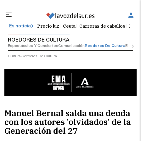
Precio luz
Ceuta
Carreras de caballos
Peque
Es noticia
ROEDORES DE CULTURA
Espectáculos Y Conciertos
Comunicación
Roedores De Cultura
El Cens
Cultura
Roedores De Cultura
Manuel Bernal salda una deuda
con los autores 'olvidados' de la
Generación del 27