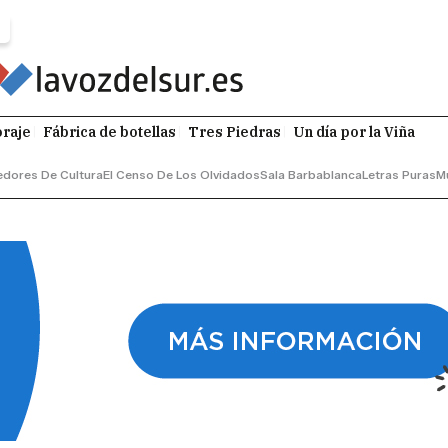
raje
Fábrica de botellas
Tres Piedras
Un día por la Viña
dores De Cultura
El Censo De Los Olvidados
Sala Barbablanca
Letras Puras
M