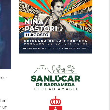
ro.
-
ltes
r un