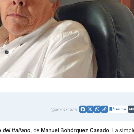
Guardar
0
09/07/2026
Facebook
X
WhatsApp
Copy
Link
o del italiano
, de
Manuel Bohórquez Casado
. La simpl