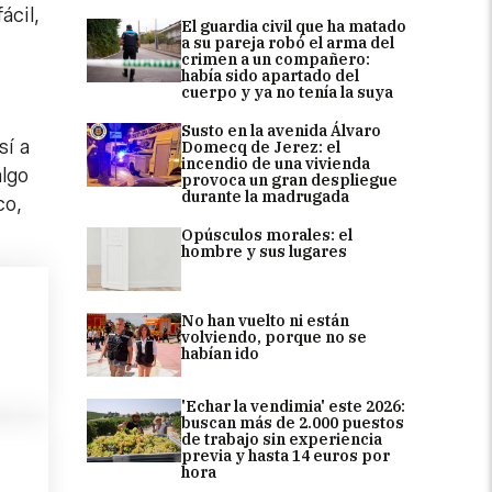
ácil,
El guardia civil que ha matado
a su pareja robó el arma del
crimen a un compañero:
había sido apartado del
cuerpo y ya no tenía la suya
Susto en la avenida Álvaro
sí a
Domecq de Jerez: el
incendio de una vivienda
algo
provoca un gran despliegue
durante la madrugada
co,
Opúsculos morales: el
hombre y sus lugares
No han vuelto ni están
volviendo, porque no se
habían ido
'Echar la vendimia' este 2026:
buscan más de 2.000 puestos
de trabajo sin experiencia
previa y hasta 14 euros por
hora