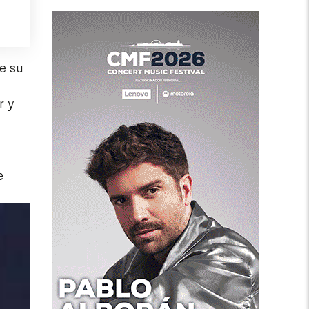
e su
r y
e