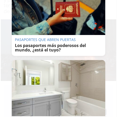
temor a disturbios y saqueos tras el partido
de cuartos de final del Mundial
PASAPORTES QUE ABREN PUERTAS
Los pasaportes más poderosos del
mundo, ¿está el tuyo?
RUBÉN
GUERRERO
09/07/2026
Actualizado: 09/07/2026 - 09:33
Guardar
0
Facebook
X
WhatsApp
Copy