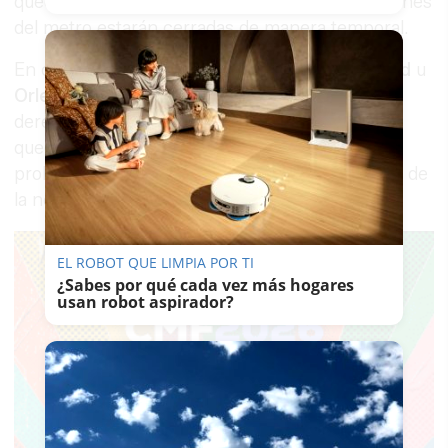
quedado prohibido, mientras que varias estaciones
del metro estarán cerradas de manera temporal.
En ciudades como
Toulouse
,
Clermont-Ferrand
u
Orleans
, que están gobernadas por alcaldes de
derechas, se han impuesto incluso toques de
queda para los menores de 16 años y se ha
prohibido la venta de alcohol a partir de las diez de
la noche.
EL ROBOT QUE LIMPIA POR TI
¿Sabes por qué cada vez más hogares
usan robot aspirador?