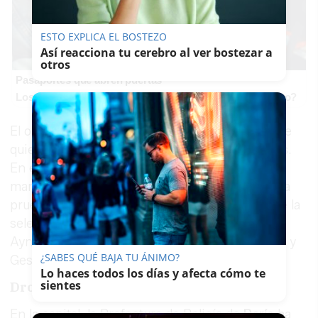
ESTO EXPLICA EL BOSTEZO
Así reacciona tu cerebro al ver bostezar a
otros
Pasaportes que abren puertas
Los pasaportes más poderosos del mundo, ¿está el tuyo?
El objetivo de las autoridades francesas es, gane
quien gane, minimizar al máximo los incidentes.
En el país vive casi un millón de ciudadanos
marroquíes y el encuentro de esta noche es una
prueba de convivencia. Hasta seis jugadores de la
selección africana (Issa Diop, Neil
Aynoui, Redouane Halhal, El Mourabet, Bouaddi y
¿SABES QUÉ BAJA TU ÁNIMO?
Gessime Yassine) han nacido en Francia.
Lo haces todos los días y afecta cómo te
sientes
Drones y prohibiciones
En la capital, la Prefectura de Policía de
París
ha