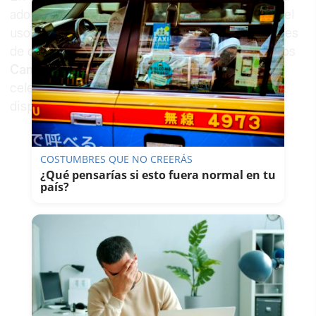
adoptado medidas especiales de vigilancia con el
uso de drones para detectar posibles alteraciones
de orden público en las principales avenidas. Los
Campos Elíseos
, lugar habitual de muchas
celebraciones deportivas, contará con un
dispositivo especial.
COSTUMBRES QUE NO CREERÁS
¿Qué pensarías si esto fuera normal en tu
país?