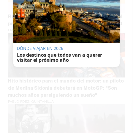
Rubiales reaparece y culpa a Pedro Sánchez del
protagonismo de Marruecos en el Mundial 2030
EMILIO CABRERA
DÓNDE VIAJAR EN 2026
Los destinos que todos van a querer
visitar el próximo año
Hito histórico para el mundo del motor: un piloto
de Medina Sidonia debutará en MotoGP: "Son
muchos años persiguiendo un sueño"
PABLO FDEZ. QUINTANILLA