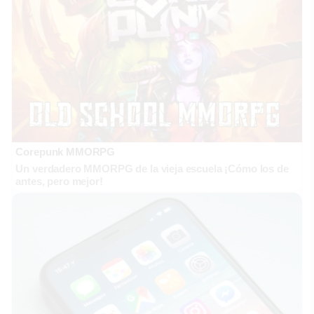
Corepunk MMORPG
Un verdadero MMORPG de la vieja escuela ¡Cómo los de
antes, pero mejor!