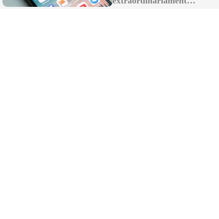
extraordinariamente
Suscribirme al canal
útiles
Recibe las últimas novedades en tu
email
Recibir newsletter
Apoya una Andalucía con Voz propia; Protege el
periodismo hecho por periodistas
Hazte socio