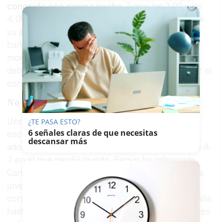
conocido esa misma noche
. Entre las 3.00 y las
4.00 horas se le perdió el rastro, después de que
su acompañante dejara de verla al regresar del
baño. Su entorno consideró desde el primer
momento que la desaparición resultaba inusual
debido a que la joven acostumbraba a mantener el
contacto cuando salía por la noche.
No se sabe cómo llegó hasta allí
Uno de los principales aspectos que tratan de
¿TE PASA ESTO?
6 señales claras de que necesitas
esclarecer los investigadores es cómo llegó la
descansar más
adolescente desde Marbella hasta el punto de la A-
7 en el que perdió la vida. Según ha informado
Canal Sur, citando fuentes de la investigación, la
joven utilizó un vehículo de transporte con
conductor (VTC) para desplazarse desde Marbella
hasta Mijas. A partir de ese momento, los agentes