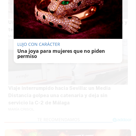
Un enorme pez sigue a un bañista hasta la orilla y
termina varado en una playa de Málaga
MARÍA CRISOL
LUJO CON CARÁCTER
Una joya para mujeres que no piden
permiso
Viaje interrumpido hacia Sevilla: un Media
Distancia golpea una catenaria y deja sin
servicio la C-2 de Málaga
MARÍA CRISOL