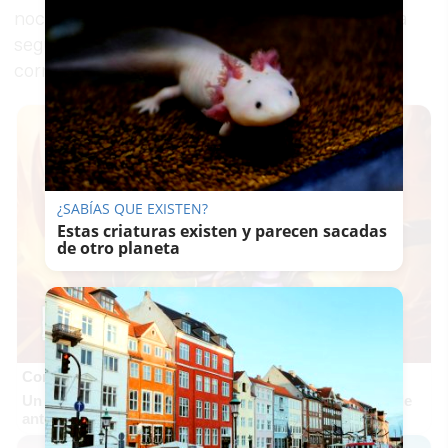
noche anterior había salido a Puerto Banús para
seguir el partido entre Noruega y Brasil
correspondiente al Mundial.
¿SABÍAS QUE EXISTEN?
Estas criaturas existen y parecen sacadas
de otro planeta
Corepunk MMORPG
Un verdadero MMORPG de la vieja escuela ¡Cómo los de
antes, pero mejor!