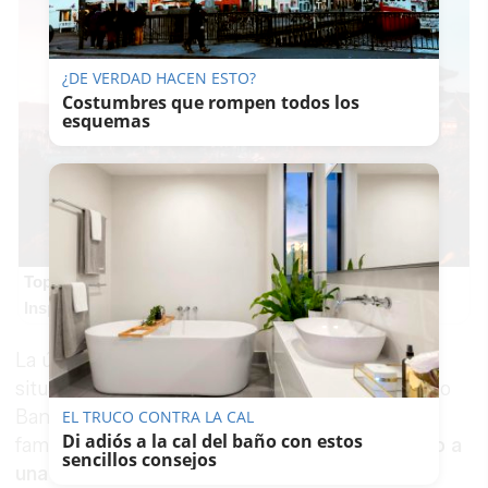
¿DE VERDAD HACEN ESTO?
Costumbres que rompen todos los
esquemas
Top 2026: destinos clave
Inspírate y elige tu próximo destino para 2026
La última ubicación conocida de la menor la
situaba en la discoteca Funky Buddha, en Puerto
Banús. Según la información difundida por su
EL TRUCO CONTRA LA CAL
Di adiós a la cal del baño con estos
familia, Nikoline se encontraba
en el local junto a
sencillos consejos
una amiga y varios jóvenes a los que habían