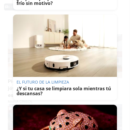
frío sin motivo?
0 Comentarios
TE PUEDE INTERESAR
Pide ayuda de madrugada, amenaza a unos
EL FUTURO DE LA LIMPIEZA
¿Y si tu casa se limpiara sola mientras tú
jóvenes en Málaga y roba un coche para acabar
descansas?
estrellándose contra un muro
MARÍA CRISOL