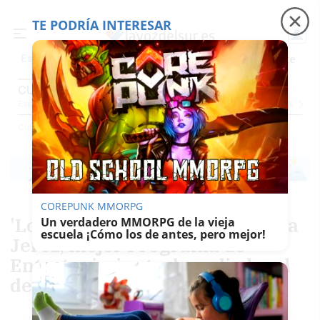
TE PODRÍA INTERESAR
Precio luz
Padre Coraje
Fábrica de botellas
Es noticia
CULTURA
Espectáculos Y Conciertos
Comunicación
Roedores De Cultura
El Censo
Cultura
COREPUNK MMORPG
'Los caminos del cante' de Onda
Un verdadero MMORPG de la vieja
escuela ¡Cómo los de antes, pero mejor!
Jerez, mejor Programa de
Entretenimiento de radio local
de Andalucía