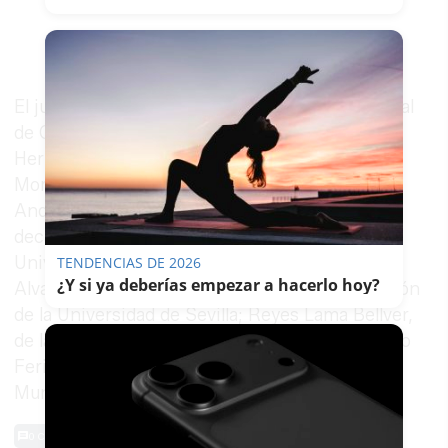
El jurado estuvo presidido por el director general
de Comunicación Social, Eugenio Cosgaya
Herrero, e integrado por Carmen Fernández
Morillo, consejera del Consejo Audiovisual de
Andalucía (CAA); Juan Antonio García Galindo,
decano de la Facultad de Comunicación de la
Universidad de Málaga); María del Mar Ramírez
TENDENCIAS DE 2026
¿Y si ya deberías empezar a hacerlo hoy?
Alvarado, decana de la Facultad de Comunicación
de la Universidad de Sevilla; Reyes Lama Bellver,
de la Asociación de la Prensa de Sevilla, y Pedro
Feria Calles, de la Asociación de Emisoras
Municipales de Andalucía (EMA).
0 Comentarios