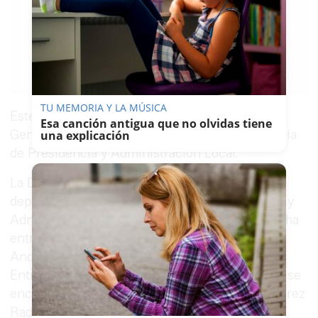
MARÍA LUISA
PARRA
12/11/2015
Guardar
0
Facebook
X
WhatsApp
Copy
Link
TU MEMORIA Y LA MÚSICA
Este galardón es concedido por la Dirección
Esa canción antigua que no olvidas tiene
General de Comunicación Social de la Consejería
una explicación
de Presidencia y Administración Local.
La Dirección General de Comunicación Social,
dependiente de la Consejería de la Presidencia y
Administración Local de la Junta de Andalucía, ha
entregado esta mañana en Sevilla los I Premios
Andalucía de Comunicación Audiovisual Local.
Entre los galardonados de esta primera edición se
encuentra el
programa de flamenco de Onda Jerez
Radio
Los caminos del cante
, que ha sido