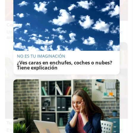
Corepunk MMORPG
Un verdadero MMORPG de la vieja escuela ¡Cómo los de
antes, pero mejor!
NO ES TU IMAGINACIÓN
¿Ves caras en enchufes, coches o nubes?
Tiene explicación
Tu memoria y la música
Esa canción antigua que no olvidas tiene una explicación