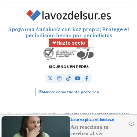
Apoya una Andalucía con Voz propia; Protege el
periodismo hecho por periodistas
Hazte socio
SÍGUENOS EN REDES
Marcar como fuente preferida
© 2026 Comunicasur Media SL
Sobre Nosotros
Contacto
Aviso Legal
Política de Cookies
RSS
Desarrollado por
OA Cloud
Esto explica el bostezo
Así reacciona tu
cerebro al ver