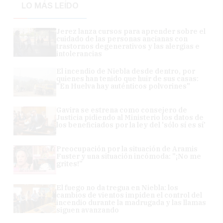
LO MÁS LEÍDO
Jerez lanza cursos para aprender sobre el
cuidado de las personas ancianas con
trastornos degenerativos y las alergias e
intolerancias
El incendio de Niebla desde dentro, por
quienes han tenido que huir de sus casas:
"En Huelva hay auténticos polvorines"
Gavira se estrena como consejero de
Justicia pidiendo al Ministerio los datos de
los beneficiados por la ley del 'sólo sí es sí'
Preocupación por la situación de Aramis
Fuster y una situación incómoda: "¡No me
grites!"
El fuego no da tregua en Niebla: los
cambios de vientos impiden el control del
incendio durante la madrugada y las llamas
siguen avanzando