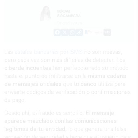
MÍRIAM
BOCANEGRA
12/05/2026
Guardar
0
Facebook
X
WhatsApp
Copy
Link
Las
estafas bancarias por SMS
no son nuevas,
pero cada vez son más difíciles de detectar. Los
ciberdelincuentes
han perfeccionado su método
hasta el punto de infiltrarse en la
misma cadena
de mensajes oficiales
que tu
banco
utiliza para
enviarte códigos de verificación o confirmaciones
de pago.
Desde ahí, el fraude es sencillo. El
mensaje
aparece mezclado con las comunicaciones
legítimas de tu entidad
, lo que genera una falsa
sensación de seguridad y hace que el usuario baje