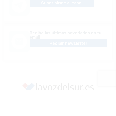
Suscribirme al canal
Recibe las últimas novedades en tu
email
Recibir newsletter
Apoya una Andalucía con Voz propia; Protege el
periodismo hecho por periodistas
Hazte socio