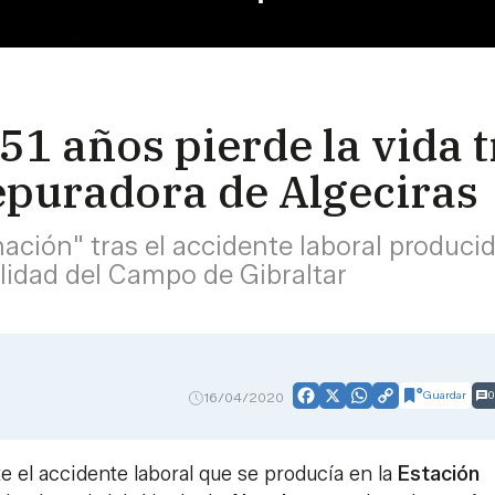
51 años pierde la vida t
epuradora de Algeciras
ción" tras el accidente laboral produci
alidad del Campo de Gibraltar
Guardar
0
16/04/2020
Facebook
X
WhatsApp
Copy
Link
 el accidente laboral que se producía en la
Estación