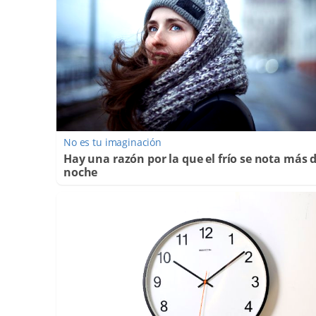
No es tu imaginación
Hay una razón por la que el frío se nota más 
noche