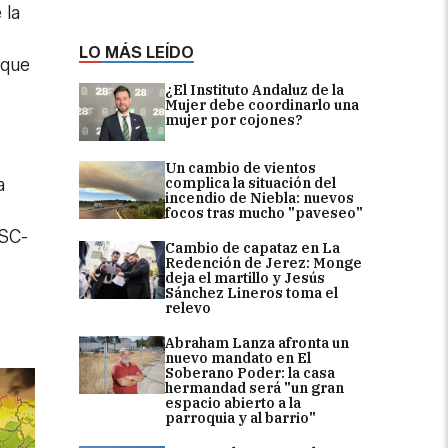
 la
LO MÁS LEÍDO
 que
¿El Instituto Andaluz de la
Mujer debe coordinarlo una
mujer por cojones?
Un cambio de vientos
complica la situación del
a
incendio de Niebla: nuevos
focos tras mucho "paveseo"
FSC-
Cambio de capataz en La
Redención de Jerez: Monge
deja el martillo y Jesús
Sánchez Lineros toma el
relevo
Abraham Lanza afronta un
nuevo mandato en El
Soberano Poder: la casa
hermandad será "un gran
espacio abierto a la
parroquia y al barrio"