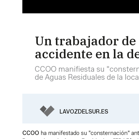
Un trabajador de 
accidente en la d
CCOO manifiesta su "consterna
de Aguas Residuales de la loc
LAVOZDELSUR.ES
CCOO
ha manifestado su "consternación" ante