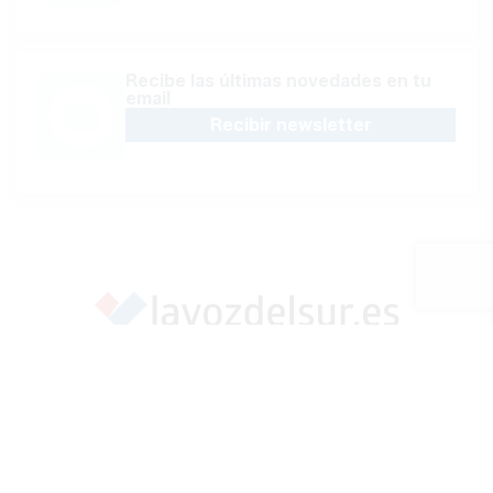
Recibe las últimas novedades en tu
email
Recibir newsletter
Apoya una Andalucía con Voz propia; Protege el
periodismo hecho por periodistas
Hazte socio