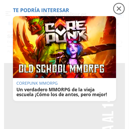
TE PODRÍA INTERESAR
Precio luz
Padre Coraje
Fábrica de botellas
Es noticia
SOCIEDAD
Economía
Sociedad
Internacional
Política
Ecología
Educación
Salud
Anuncio
Actualidad
Sociedad
COREPUNK MMORPG
Un verdadero MMORPG de la vieja
escuela ¡Cómo los de antes, pero mejor!