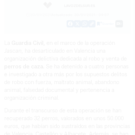
LAVOZDELSUR.ES
30/01/2021
Actualizado: 30/01/2021 - 09:07
Guardar
0
Facebook
X
WhatsApp
Copy
Link
La
Guardia Civil,
en el marco de la operación
Jascan,
ha desarticulado en Valencia una
organización delictiva dedicada al robo y venta de
perros de caza.
Se ha detenido a cuatro personas
e investigado a otra más por los supuestos delitos
de robo con fuerza, maltrato animal, abandono
animal, falsedad documental y pertenencia a
organización criminal.
Durante el transcurso de esta operación se han
recuperado 32 perros, valorados en unos 50.000
euros, que habían sido sustraídos en las provincias
de Valencia, Castellón y Albacete. Además, se han