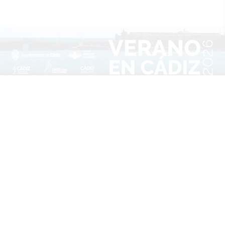
Más que un canal, una comunidad en
Whatsapp
Unirme al canal
Sígue la actualidad en Telegram
Suscribirme al canal