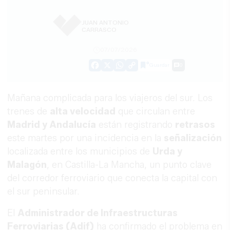
JUAN ANTONIO
CARRASCO
07/07/2026
Guardar
0
Facebook
X
WhatsApp
Copy
Link
Mañana complicada para los viajeros del sur. Los
trenes de
alta velocidad
que circulan entre
Madrid y Andalucía
están registrando
retrasos
este martes por una incidencia en la
señalización
localizada entre los municipios de
Urda y
Malagón
, en Castilla-La Mancha, un punto clave
del corredor ferroviario que conecta la capital con
el sur peninsular.
El
Administrador de Infraestructuras
Ferroviarias (Adif)
ha confirmado el problema en