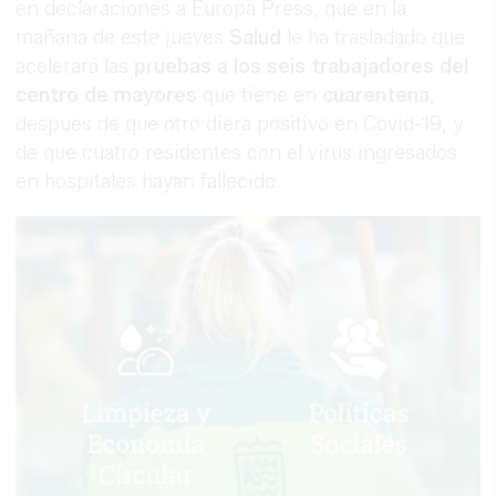
en declaraciones a Europa Press, que en la
mañana de este jueves
Salud
le ha trasladado que
acelerará las
pruebas a los seis trabajadores del
centro de mayores
que tiene en
cuarentena
,
IPHONE QUE COMBINA CONTIGO
después de que otro diera positivo en Covid-19, y
El accesorio inesperado que transforma
de que cuatro residentes con el virus ingresados
tu outfit
en hospitales hayan fallecido.