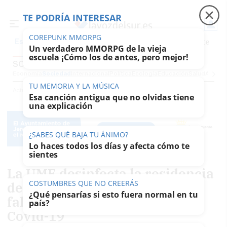
TE PODRÍA INTERESAR
Precio luz
Padre Coraje
Fábrica de botellas
Es noticia
SOCIEDAD
Economía
Sociedad
Internacional
Política
Ecología
Educación
Salud
Anuncio
Actualidad
Sociedad
COREPUNK MMORPG
Un verdadero MMORPG de la vieja
escuela ¡Cómo los de antes, pero mejor!
La UME desinfecta la residencia
de mayores de La Zubia, tras
fallecer cuatro ancianos por
Covid-19