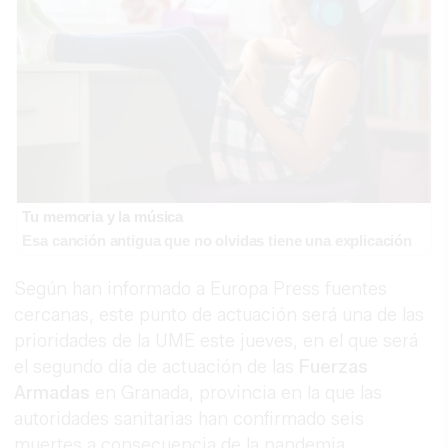
LUJO CON CARÁCTER
Una joya para mujeres que no piden
Tu memoria y la música
permiso
Esa canción antigua que no olvidas tiene una explicación
Según han informado a Europa Press fuentes
cercanas, este punto de actuación será una de las
prioridades de la UME este jueves, en el que será
el segundo día de actuación de las
Fuerzas
Armadas
en Granada, provincia en la que las
autoridades sanitarias han confirmado seis
muertes a consecuencia de la pandemia.