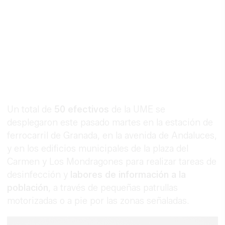
Un total de
50 efectivos
de la UME se
¿POR QUÉ VES CARAS?
desplegaron este pasado martes en la estación de
¿Creías que era cosa tuya? La ciencia dice
que no
ferrocarril de Granada, en la avenida de Andaluces,
y en los edificios municipales de la plaza del
Carmen y Los Mondragones para realizar tareas de
desinfección y
labores de información a la
población
, a través de pequeñas patrullas
motorizadas o a pie por las zonas señaladas.