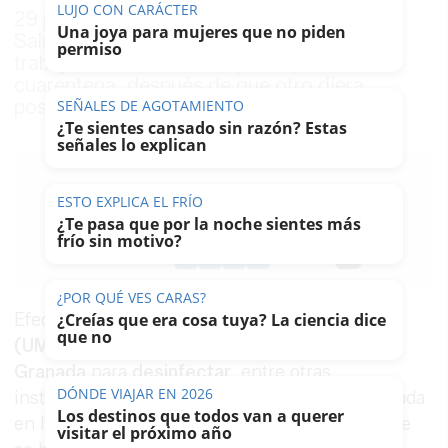
29 personas mayores continúan aisladas y
Salud acelerará las pruebas a los seis
trabajadores del centro que están en
cuarentena, después de que otro diera
positivo
TU MEMORIA Y LA MÚSICA
Esa canción antigua que no olvidas tiene
una explicación
LAVOZDELSUR.ES
19/03/2020
Guardar
0
Facebook
X
WhatsApp
Copy
Link
Efectivos de la
Unidad Militar de Emergencias
(UME)
volverán a desplegarse este jueves en
Granada
para
desinfectar
, entre otras
instalaciones, una
residencia de mayores
situada
en la localidad metropolitana de
La Zubia
, donde