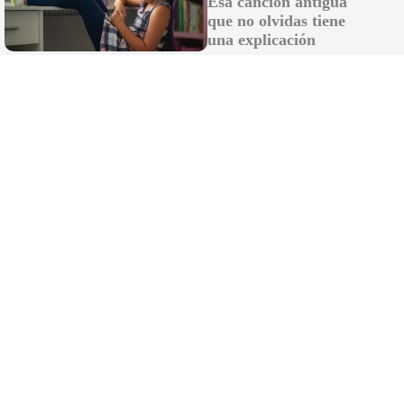
Esa canción antigua
que no olvidas tiene
una explicación
Un salón sobre ruedas
¿Y si tu lugar favorito de la casa fuera… tu Tesla?
DISCOVER WITH
LO MÁS LEÍDO