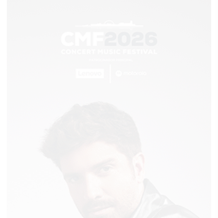
DÓNDE VIAJAR EN 2026
Los destinos que todos van a querer
visitar el próximo año
NO ES UN COCHE CUALQUIERA
Este coche te hará olvidar el sofá de tu
casa