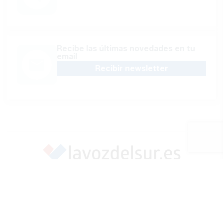
Recibe las últimas novedades en tu
email
Recibir newsletter
Apoya una Andalucía con Voz propia; Protege el
periodismo hecho por periodistas
Hazte socio