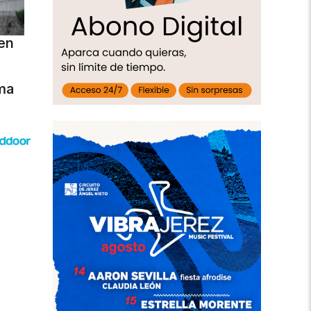
en
ma