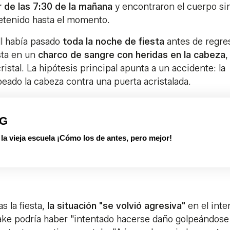
r de las 7:30 de la mañana
y encontraron el cuerpo sin
 detenido hasta el momento.
ll había pasado
toda la noche de fiesta
antes de regre
ista en un
charco de sangre con heridas en la cabeza
,
tal. La hipótesis principal apunta a un accidente: la
peado la cabeza contra una puerta acristalada.
PG
 vieja escuela ¡Cómo los de antes, pero mejor!
s la fiesta,
la situación "se volvió agresiva"
en el inte
Jake podría haber "intentado hacerse daño golpeándose 