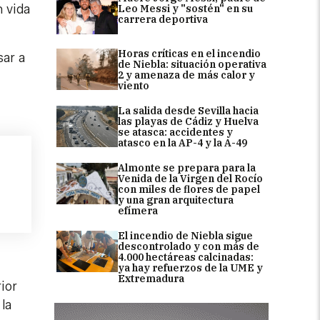
 vida
Leo Messi y "sostén" en su
carrera deportiva
Horas críticas en el incendio
sar a
de Niebla: situación operativa
2 y amenaza de más calor y
viento
La salida desde Sevilla hacia
las playas de Cádiz y Huelva
se atasca: accidentes y
atasco en la AP-4 y la A-49
Almonte se prepara para la
Venida de la Virgen del Rocío
con miles de flores de papel
y una gran arquitectura
efímera
El incendio de Niebla sigue
descontrolado y con más de
4.000 hectáreas calcinadas:
ya hay refuerzos de la UME y
Extremadura
rior
la