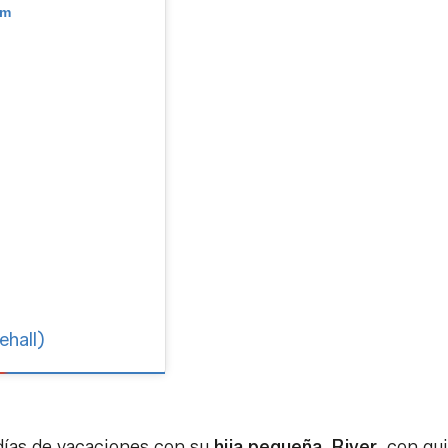
am
ehall)
 días de vacaciones con su
hija pequeña, River
, con qu