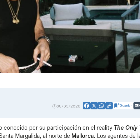
Guardar
0
08/05/2026
Facebook
X
WhatsApp
Copy
Link
o conocido por su participación en el reality
The Only
n Santa Margalida, al norte de
Mallorca
. Los agentes de l