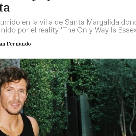
ta
currido en la villa de Santa Margalida do
nido por el reality 'The Only Way Is Essex
San Fernando