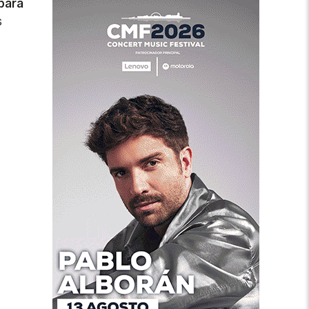
para
s