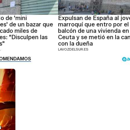
io de 'mini
Expulsan de España al jov
es' de un bazar que
marroquí que entro por el
cado miles de
balcón de una vivienda en
es: "Disculpen las
Ceuta y se metió en la ca
s"
con la dueña
L
LAVOZDELSUR.ES