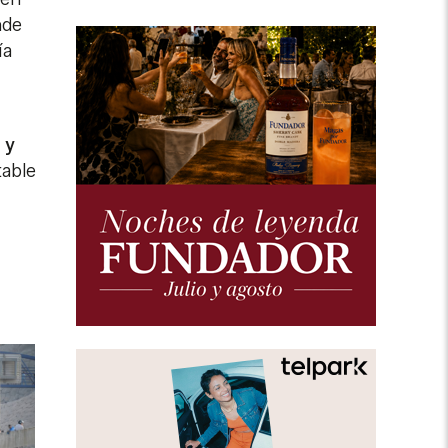
nde
ía
 y
table