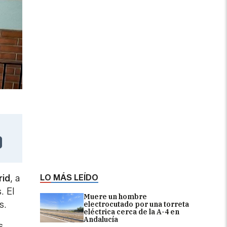
LO MÁS LEÍDO
rid
, a
. El
Muere un hombre
s.
electrocutado por una torreta
eléctrica cerca de la A-4 en
Andalucía
s