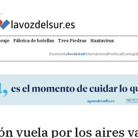
raje
Fábrica de botellas
Tres Piedras
Hantavirus
Economía
Sociedad
Internacional
Política
Ecología
ón vuela por los aires v