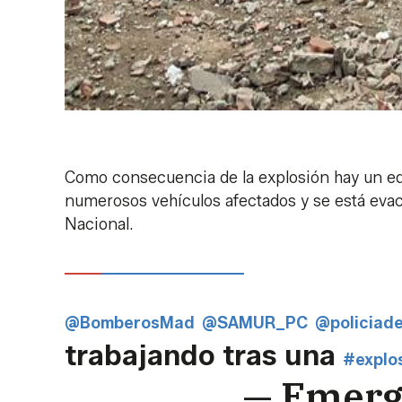
Como consecuencia de la explosión hay un edi
numerosos vehículos afectados y se está evac
Nacional.
@BomberosMad
@SAMUR_PC
@policiad
trabajando tras una
#explo
— Emerg