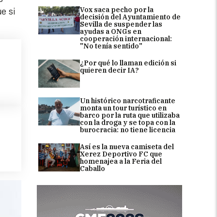
Vox saca pecho por la
e si
decisión del Ayuntamiento de
Sevilla de suspender las
ayudas a ONGs en
cooperación internacional:
"No tenía sentido"
¿Por qué lo llaman edición si
quieren decir IA?
Un histórico narcotraficante
monta un tour turístico en
barco por la ruta que utilizaba
con la droga y se topa con la
burocracia: no tiene licencia
Así es la nueva camiseta del
Xerez Deportivo FC que
homenajea a la Feria del
Caballo