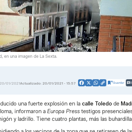
id, en una imagen de La Sexta.
Guardar
0
20/01/2021
Actualizado: 20/01/2021 - 15:57
Facebook
X
WhatsApp
Copy
Link
oducido una fuerte explosión en la
calle Toledo
de
Mad
Paloma, informaron a
Europa Press
testigos presenciales
gón y ladrillo. Tiene cuatro plantas, más las buhardilla
 pidiendo a los vecinos de la zona que se retirasen de la