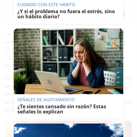
CUIDADO CON ESTE HÁBITO
29/03/2022
Actualizado: 29/03/2022 - 11:40
¿Y si el problema no fuera el estrés, sino
Guardar
0
un hábito diario?
Facebook
X
WhatsApp
Copy
Link
La Policía Nacional de
Almería
está tratando de
encontrar en las últimas horas a dos menores de
13 años que desaparecieron el pasado domingo.
Las dos chicas son amigas y compañeras de clara
en el instituto La Salle (Almería).
En la tarde del domingo, una de ellas, María Zapata
se marchó de su casa indicando que se quedaría a
dormir junto a su amiga. Se sospecha que su
SEÑALES DE AGOTAMIENTO
amiga repitió la misma jugada y ninguna de las dos
¿Te sientes cansado sin razón? Estas
durmió en casa de la amiga.
señales lo explican