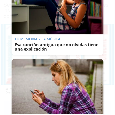
Según las primeras investigaciones policiales,
las jóvenes están bien y no quieren tener
contacto ninguno con sus familiares
TU MEMORIA Y LA MÚSICA
Esa canción antigua que no olvidas tiene
una explicación
La Policía Nacional está buscando a María Zapata Ortiz, una de las
jóvenes desaparecidas en Almería, y a su amiga.
RUBÉN
GUERRERO