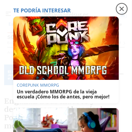
TE PODRÍA INTERESAR
Precio luz
Padre Coraje
Fábrica de botellas
Es noticia
SOCIEDAD
Economía
Sociedad
Internacional
Política
Ecología
Educación
Salud
Anuncio
Actualidad
Sociedad
COREPUNK MMORPG
Un verdadero MMORPG de la vieja
escuela ¡Cómo los de antes, pero mejor!
Engañan a sus madres y
desaparecen en Almería: la
Policía Nacional busca a dos
menores de 13 años