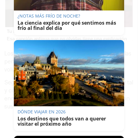
¿NOTAS MÁS FRÍO DE NOCHE?
La ciencia explica por qué sentimos más
frío al final del día
Tu memoria y la música
Esa canción antigua que no olvidas tiene una explicación
Los padres de ambas menores han presentado las
pertinentes denuncias por la
desaparición
voluntaria de estas dos jóvenes.
Según las primeras investigaciones policiales, y tal
y como ha señalado
ABC
, las menores se
encuentran bien y no quieren tener contacto con
sus familiares.
DÓNDE VIAJAR EN 2026
Los destinos que todos van a querer
visitar el próximo año