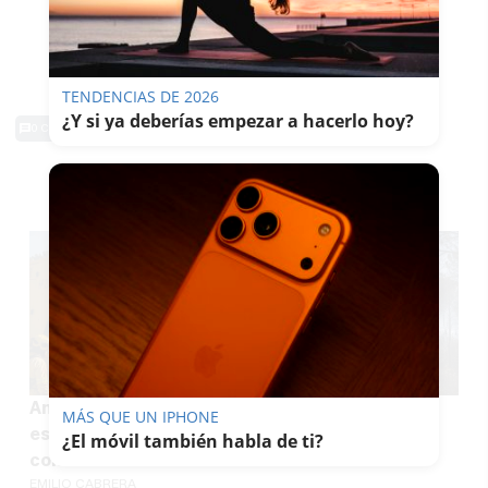
TENDENCIAS DE 2026
¿Y si ya deberías empezar a hacerlo hoy?
0 Comentarios
TE PUEDE INTERESAR
Andalucía, en alerta ante un agosto que puede
MÁS QUE UN IPHONE
estar plagado de incendios: cada día hay 15
¿El móvil también habla de ti?
conatos
EMILIO CABRERA