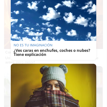
NO ES TU IMAGINACIÓN
¿Ves caras en enchufes, coches o nubes?
Corepunk MMORPG
Tiene explicación
Un verdadero MMORPG de la vieja escuela ¡Cómo los de
antes, pero mejor!