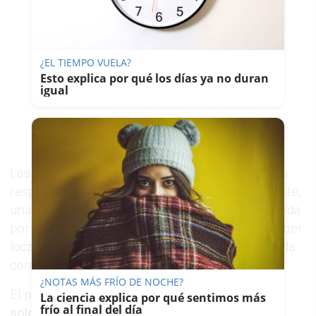
¿EL TIEMPO VUELA?
Esto explica por qué los días ya no duran
igual
Los investigadores seguían la pista del presunto
responsable de los hechos cuando, paralelamente,
una patrulla de Seguridad Ciudadana era requerida
por uno de los denunciantes, que aseguraba haber
localizado una cuba de su propiedad -denunciada
como sustraída- en una urbanización marbellí.
¿NOTAS MÁS FRÍO DE NOCHE?
El perjudicado reconoció
un remache de
La ciencia explica por qué sentimos más
frío al final del día
soldadura
en una zona concreta de la cuba y,