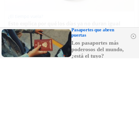
¿El tiempo vuela?
Esto explica por qué los días ya no duran igual
Pasaportes que abren
puertas
Los pasaportes más
poderosos del mundo,
¿está el tuyo?
Dónde viajar en 2026
Los destinos que todos van a querer visitar el
próximo año