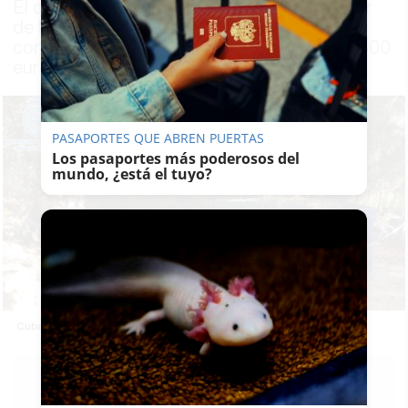
El detenido, de 50 años, dedicado al sector
de la jardinería llegó a sustraer ocho
contenedores valorados en un total de 18.800
euros con el fin de alquilarlas a terceros
PASAPORTES QUE ABREN PUERTAS
Los pasaportes más poderosos del
mundo, ¿está el tuyo?
Cubas robadas por el empresario en Málaga.
LAVOZDELSUR.ES