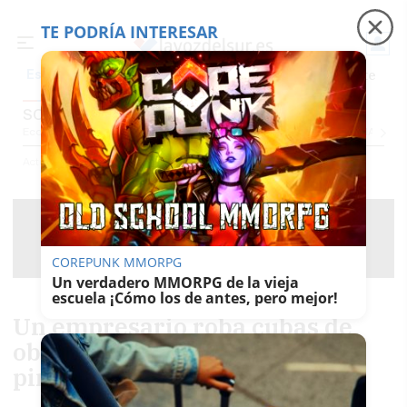
TE PODRÍA INTERESAR
Precio luz
Padre Coraje
Fábrica de botellas
Es noticia
SOCIEDAD
Economía
Sociedad
Internacional
Política
Ecología
Educación
Salud
Anuncio
Actualidad
Sociedad
COREPUNK MMORPG
Un verdadero MMORPG de la vieja
escuela ¡Cómo los de antes, pero mejor!
Un empresario roba cubas de
obra con escombros para
pintarlas en Marbella