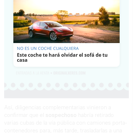
NO ES UN COCHE CUALQUIERA
Este coche te hará olvidar el sofá de tu
casa
Así, diligencias complementarias vinieron a
confirmar que el
sospechoso
habría retirado
varias cubas de la vía pública con camiones porta-
contenedores para, más tarde, trasladarlas a una