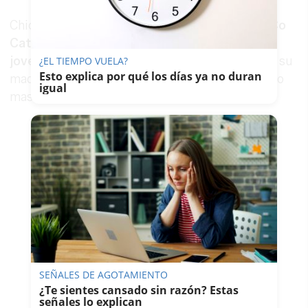
Chicho Marín es el propietario de
Chicho and Co
Catering y ahora está intentado encontrar al
joven
para poder devolver el favor que le hizo a su
¿EL TIEMPO VUELA?
Esto explica por qué los días ya no duran
madre. Su tweet se ha vuelto viral y ha alcanzado
igual
mas de 4.000 rts y 20.000 me gusta.
SEÑALES DE AGOTAMIENTO
¿Te sientes cansado sin razón? Estas
señales lo explican