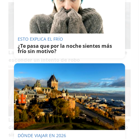
ESTO EXPLICA EL FRÍO
¿Te pasa que por la noche sientes más
frío sin motivo?
La señal junto a la rueda de tu coche que puede
esconder un intento de robo
MARÍA CRISOL
La OCU da todos los detalles sobre las gafas que
debes tener para ver el eclipse del 12 de agosto
sin riesgos
DÓNDE VIAJAR EN 2026