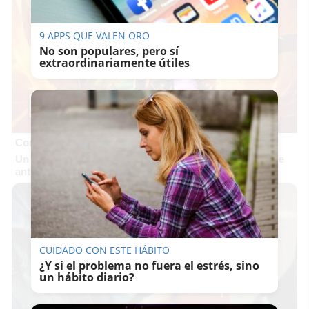
9 APPS QUE VALEN ORO
No son populares, pero sí
extraordinariamente útiles
Corepunk MMORPG
Un verdadero MMORPG de la vieja escuela ¡Cómo los de
antes, pero mejor!
CUIDADO CON ESTE HÁBITO
¿Y si el problema no fuera el estrés, sino
un hábito diario?