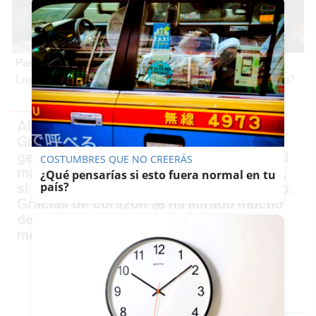
Pasaportes que abren puertas
Los pasaportes más poderosos del mundo, ¿está el tuyo?
Almas buenas
Gracias a la persona que hoy con tanta
generosidad le ha pagado la compra a mi
COSTUMBRES QUE NO CREERÁS
madre al ver que no se acordaba del pin,
¿Qué pensarías si esto fuera normal en tu
país?
si lees esto me gustaría poder pagártelo.
Gracias de corazón 💟 ha llorado mucho
de su impotencia ante la falta de
memoria.
— Chicho Marín
(@chichomarin67)
December 18, 2021