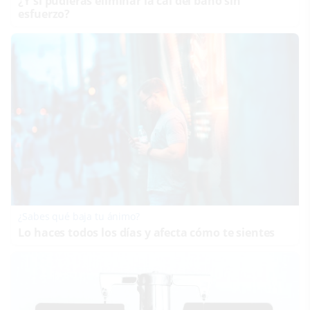
¿Y si pudieras eliminar la cal del baño sin
esfuerzo?
¿Sabes qué baja tu ánimo?
Lo haces todos los días y afecta cómo te sientes