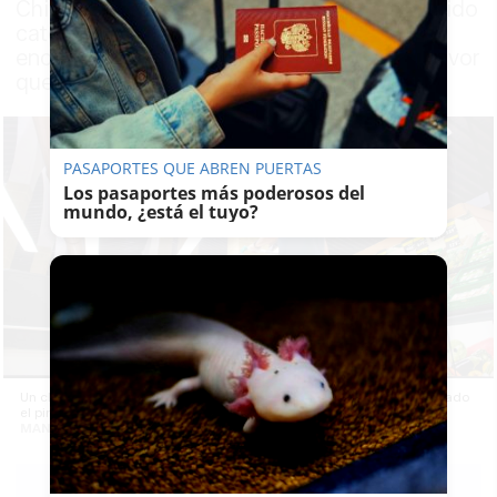
Chicho Marín es el propietario de un conocido
catering de Málaga y ahora está intentado
encontrar al joven para poder devolver el favor
que le hizo a su madre
PASAPORTES QUE ABREN PUERTAS
Los pasaportes más poderosos del
mundo, ¿está el tuyo?
Un chico paga la compra de una señora de 84 años que había olvidado
el pin de su tarjeta. -
MANU GARCÍA