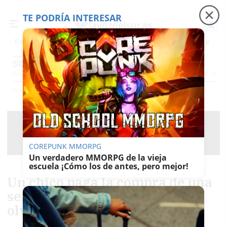
TE PODRÍA INTERESAR
Precio luz
Padre Coraje
Fábrica de botellas
Es noticia
SOCIEDAD
Economía
Sociedad
Internacional
Política
Ecología
Educación
Salud
Anuncio
Actualidad
Sociedad
COREPUNK MMORPG
Un verdadero MMORPG de la vieja
escuela ¡Cómo los de antes, pero mejor!
Un chico paga la compra de una
señora de 84 años que había
olvidado el pin de su tarjeta