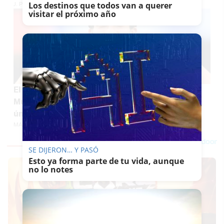
Los destinos que todos van a querer
J. P. LOZANO
visitar el próximo año
El lujoso regalo de Ferran Torres tras ganar el
Mundial: oro macizo, diamantes y una pieza
única
MARÍA CRISOL
SE DIJERON… Y PASÓ
Esto ya forma parte de tu vida, aunque
no lo notes