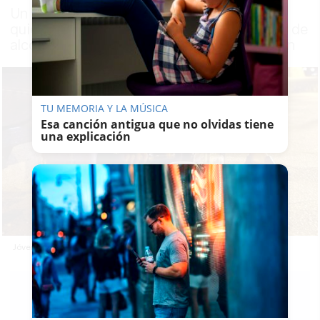
Un proyecto de una universidad española
quiere determinar si el consumo moderado de
alcohol es igual de seguro que la abstención
TU MEMORIA Y LA MÚSICA
Esa canción antigua que no olvidas tiene
una explicación
Jóvenes bebiendo alcohol en la calle.
RUBÉN
GUERRERO