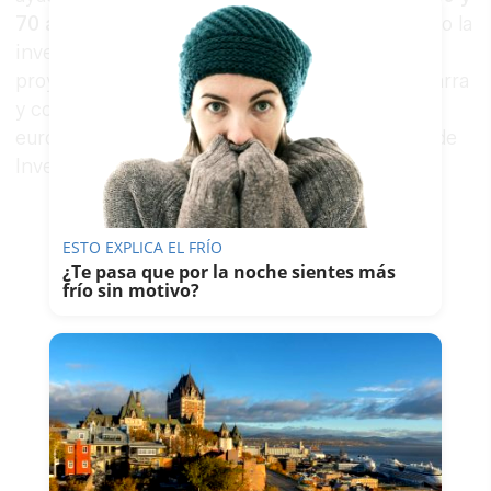
70 años
que tomen algo de alcohol", ha señalado la
investigadora Patricia Romero-Marco sobre un
proyecto que, nacido en la Universidad de Navarra
y con un presupuesto de 2,4 millones de
euros, está financiado por el Consejo Europeo de
Investigación.
ESTO EXPLICA EL FRÍO
¿Te pasa que por la noche sientes más
frío sin motivo?