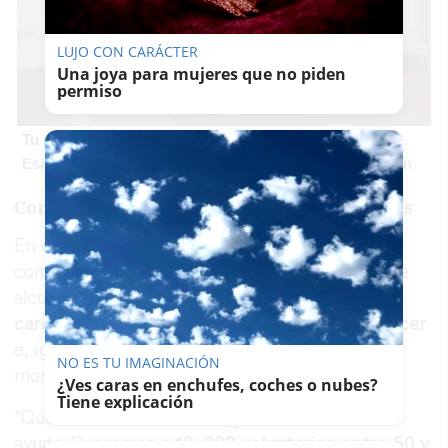
LUJO CON CARÁCTER
Una joya para mujeres que no piden
permiso
Tu memoria y la música
Esa canción antigua que no olvidas tiene una explicación
Comprobar la influencia en enfermedades
En el estudio que se va a realizar se va a
comprobar la influencia de la toma moderada de
alcohol en el desarrollo de
enfermedades
cardiovasculares, demencia, depresión o cáncer
e, igualmente, lo que afecta a los índices de
NO ES TU IMAGINACIÓN
mortalidad.
¿Ves caras en enchufes, coches o nubes?
Tiene explicación
"Queremos hacer historia, pero necesitamos
ayuda. Buscamos a
10. 000 voluntarios entre 50 y