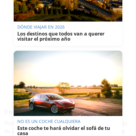
DÓNDE VIAJAR EN 2026
Los destinos que todos van a querer
visitar el próximo año
Un estudio sin precedentes
NO ES UN COCHE CUALQUIERA
Romero-Marco también ha apuntado que se trata
Este coche te hará olvidar el sofá de tu
de un estudio "sin precedentes" que va a marcar
casa