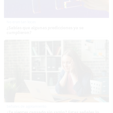
No eran tan locas
¿Sabías que algunas predicciones ya se
cumplieron?
Señales de agotamiento
¿Te sientes cansado sin razón? Estas señales lo