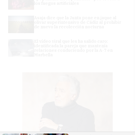
los fuegos artificiales
Asaja dice que la Junta pone en jaque al
olivar superintensivo de Cádiz al prohibir
de nuevo la recolección nocturna
El vídeo viral que les ha salido caro:
identificada la pareja que mantenía
relaciones conduciendo por la A-7 en
Marbella