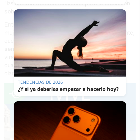
"las
nuevas recomendaciones para la población
sobre el consumo de alcohol
".
Entre los voluntarios se aceptan a hombres y
mujeres, entre las edades referidas anteriormente,
que
consuman al menos tres bebidas a la
semana
, entre las que se encuentren cerveza,
vino o licores. Pueden participar personas de
cualquier rincón de España, con la excepción,
claro está, de los abstemios.
TENDENCIAS DE 2026
¿Y si ya deberías empezar a hacerlo hoy?