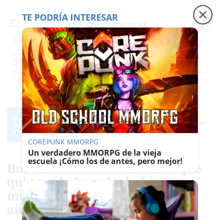
TE PODRÍA INTERESAR
Precio luz
Padre Coraje
Fábrica de botellas
Es noticia
SOCIEDAD
Economía
Sociedad
Internacional
Política
Ecología
Educación
Salud
Anuncio
Actualidad
Sociedad
COREPUNK MMORPG
Un verdadero MMORPG de la vieja
escuela ¡Cómo los de antes, pero mejor!
Buscan a 6.000 voluntarios que
quieran beber alcohol (con
moderación) durante cuatro
años