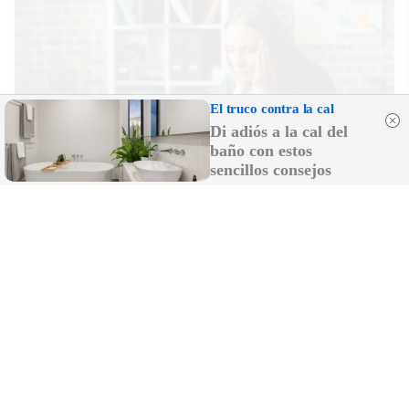
El truco contra la cal
Di adiós a la cal del
baño con estos
sencillos consejos
Señales de agotamiento
¿Te sientes cansado sin razón? Estas señales lo
explican
DISCOVER WITH
LO MÁS LEÍDO
El Odiseo de Nolan, como el de Homero: el