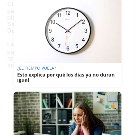
Condenamos el atentado contra el
patrimonio histórico que ha sufrido la
pintura rupestre conocida como Las
Sacerdotisas en el Parque Natural de
Despeñaperros.
La
actuará de emergencia
@CulturaAND
para intentar recuperar su estado
original con técnicos restauradores y
arqueólogos
pic.twitter.com/M8nHDroejP
¿EL TIEMPO VUELA?
Esto explica por qué los días ya no duran
igual