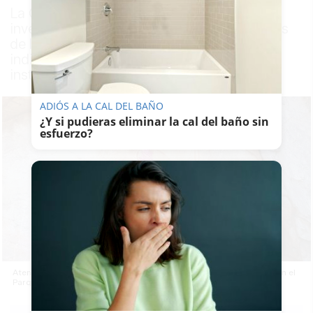
La Guardia Civil ya ha abierto una
investigación para localizar al autor o atores
de las pintadas con 'spray' que ha causado
indignación a muchos colectivos e
instituciones
ADIÓS A LA CAL DEL BAÑO
¿Y si pudieras eliminar la cal del baño sin
esfuerzo?
Atentado al patrimonio: amanece de color rosa Las Sacerdotisas en el
Parque Natural de Despeñaperros.