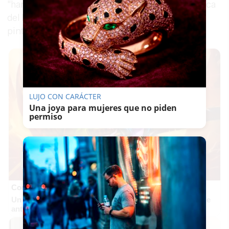
"han dañado la pintura rupestre más emblemática
del
Parque Natural de Despeñaperros
, una
pintura rupestre con miles de años de historia".
LUJO CON CARÁCTER
Una joya para mujeres que no piden
permiso
Corepunk MMORPG
Un verdadero MMORPG de la vieja escuela ¡Cómo los de
antes, pero mejor!