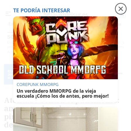
TE PODRÍA INTERESAR
Precio luz
Perseidas
Fábrica de botellas
Tr
Es noticia
SOCIEDAD
Economía
Sociedad
Internacional
Política
Ecología
Educación
Salud
Anuncio
Actualidad
Sociedad
COREPUNK MMORPG
Un verdadero MMORPG de la vieja
escuela ¡Cómo los de antes, pero mejor!
Atentado contra el patrimonio:
amanece de color rosa una
pintura rupestre emblemática
de Jaén