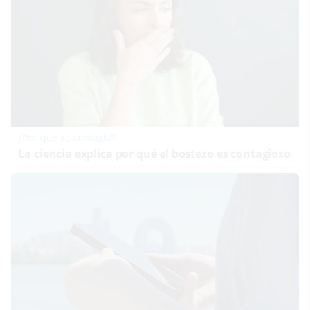
¿Por qué se contagia?
La ciencia explica por qué el bostezo es contagioso