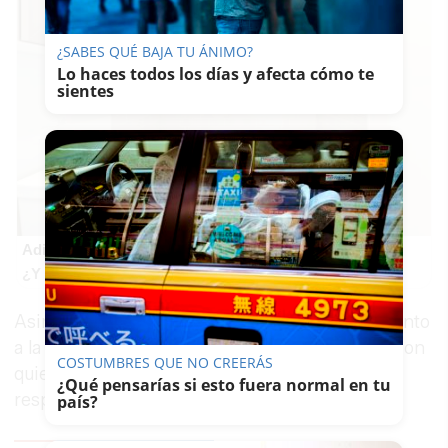
¿SABES QUÉ BAJA TU ÁNIMO?
Lo haces todos los días y afecta cómo te
sientes
Adiós a la cal del baño
¿Y si pudieras eliminar la cal del baño sin esfuerzo?
Asimismo, el Consistorio ha hecho un llamamiento
a la colaboración ciudadana para "intentar dar con
COSTUMBRES QUE NO CREERÁS
quien ha cometido éste terrible acto" y depurar
¿Qué pensarías si esto fuera normal en tu
responsabilidades.
país?