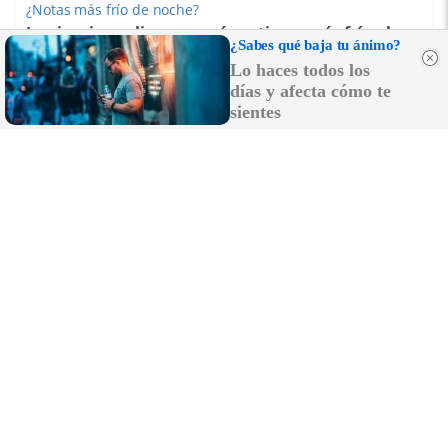
¿Notas más frío de noche?
La ciencia explica por qué sentimos más frío al
¿Sabes qué baja tu ánimo?
final del día
Lo haces todos los
días y afecta cómo te
sientes
No es un coche cualquiera
Este coche te hará olvidar el sofá de tu casa
DISCOVER WITH