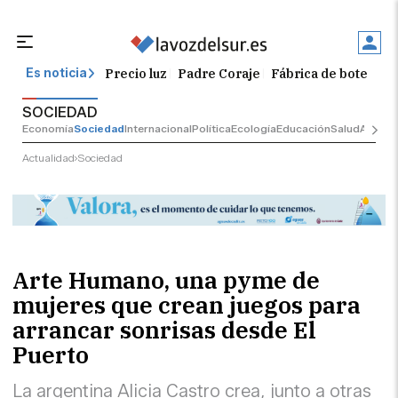
Precio luz
Padre Coraje
Fábrica de botellas
Es noticia
SOCIEDAD
Economía
Sociedad
Internacional
Política
Ecología
Educación
Salud
Anuncio
Actualidad
Sociedad
Arte Humano, una pyme de
mujeres que crean juegos para
arrancar sonrisas desde El
Puerto
La argentina Alicia Castro crea, junto a otras