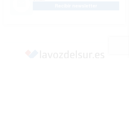
Recibir newsletter
Apoya una Andalucía con Voz propia; Protege el
periodismo hecho por periodistas
Hazte socio
SÍGUENOS EN REDES
Marcar como fuente preferida