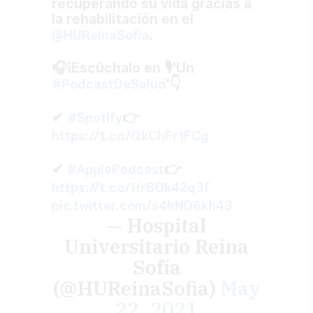
recuperando su vida gracias a
la rehabilitación en el
.
@HUReinaSofia
🎧¡Escúchalo en 🎙'Un
'👇
#PodcastDeSalud
✔
👉
#Spotify
https://t.co/QkChFr1FCg
✔
👉
#ApplePodcast
https://t.co/HrBOk42q3f
pic.twitter.com/s4hND6kh43
— Hospital
Universitario Reina
Sofía
(@HUReinaSofia)
May
22, 2021