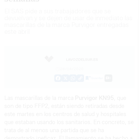
El SAS pide a sus trabajadores que se
devuelvan y se dejen de usar de inmediato las
mascarillas de la marca Purvigor entregadas
este abril
LAVOZDELSUR.ES
28/04/2020
Guardar
0
Facebook
X
WhatsApp
Copy
Link
Las mascarillas de la marca
Purvigor KN95
, que
son de tipo FFP2, están siendo retiradas desde
este martes en los centros de salud y hospitales
que estaban usando los sanitarios. En concreto, se
trata de al menos una partida que se ha
demostrado ineficaz. El llamamiento se ha hecho a