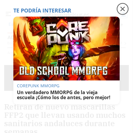
TE PODRÍA INTERESAR
Precio luz
Padre Coraje
Fábrica de botellas
Es noticia
ACTUALIDAD
Economía
Sociedad
Internacional
Política
Ecología
Educación
Salud
Anuncio
Actualidad
COREPUNK MMORPG
Un verdadero MMORPG de la vieja
escuela ¡Cómo los de antes, pero mejor!
Retiran de nuevo mascarillas
FFP2 que llevan usando muchos
sanitarios andaluces durante
semanas