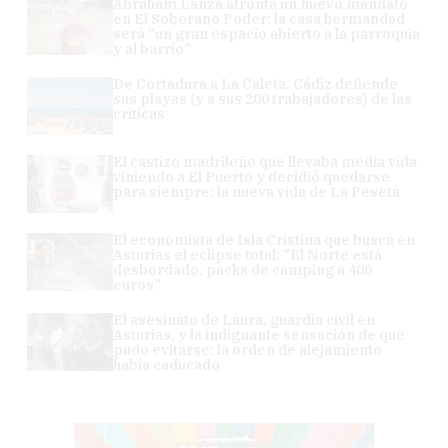
Abraham Lanza afronta un nuevo mandato
en El Soberano Poder: la casa hermandad
será "un gran espacio abierto a la parroquia
y al barrio"
De Cortadura a La Caleta: Cádiz defiende
sus playas (y a sus 200 trabajadores) de las
críticas
El castizo madrileño que llevaba media vida
viniendo a El Puerto y decidió quedarse
para siempre: la nueva vida de La Peseta
El economista de Isla Cristina que busca en
Asturias el eclipse total: "El Norte está
desbordado, packs de camping a 400
euros"
El asesinato de Laura, guardia civil en
Asturias, y la indignante sensación de que
pudo evitarse: la orden de alejamiento
había caducado