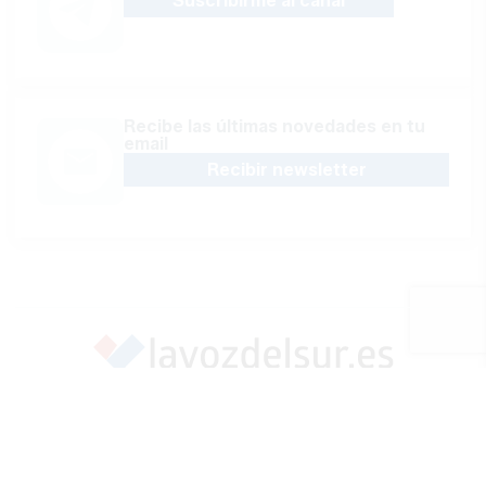
Suscribirme al canal
Recibe las últimas novedades en tu
email
Recibir newsletter
Apoya una Andalucía con Voz propia; Protege el
periodismo hecho por periodistas
Hazte socio