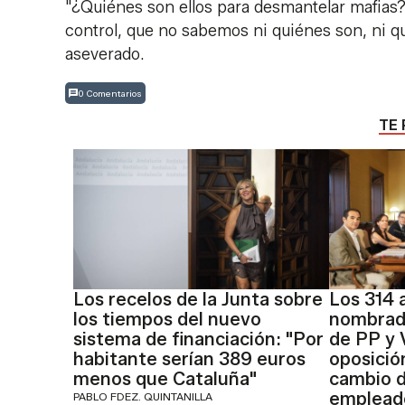
"¿Quiénes son ellos para desmantelar mafias? 
control, que no sabemos ni quiénes son, ni qu
aseverado.
0 Comentarios
TE 
Los recelos de la Junta sobre
Los 314 
los tiempos del nuevo
nombrado
sistema de financiación: "Por
de PP y 
habitante serían 389 euros
oposició
menos que Cataluña"
cambio d
empleado
PABLO FDEZ. QUINTANILLA