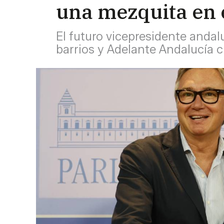
una mezquita en e
El futuro vicepresidente andal
barrios y Adelante Andalucía c