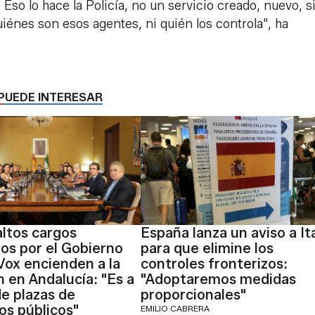
Eso lo hace la Policía, no un servicio creado, nuevo, s
iénes son esos agentes, ni quién los controla", ha
PUEDE INTERESAR
altos cargos
España lanza un aviso a Ita
s por el Gobierno
para que elimine los
Vox encienden a la
controles fronterizos:
n en Andalucía: "Es a
"Adoptaremos medidas
e plazas de
proporcionales"
s públicos"
EMILIO CABRERA