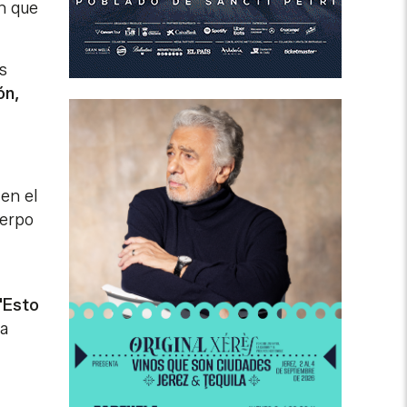
en que
s
ón,
en el
uerpo
"Esto
na