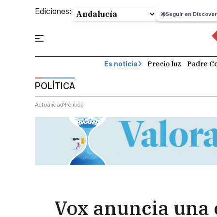
Ediciones:
Seguir en Discover
Precio luz
Padre Co
Es noticia
POLÍTICA
Actualidad
Política
Vox anuncia una 