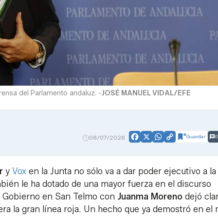
prensa del Parlamento andaluz. -
JOSÉ MANUEL VIDAL/EFE
Guardar
0
08/07/2026
Facebook
X
WhatsApp
Copy
Link
r
y
Vox
en la Junta no sólo va a dar poder ejecutivo a la
mbién le ha dotado de una mayor fuerza en el discurso
de Gobierno en San Telmo con
Juanma
Moreno
dejó cla
era la gran línea roja. Un hecho que ya demostró en el 