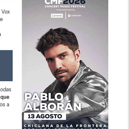
e Vox
ue
a
todas
 que
os a