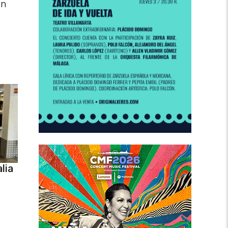
in
lia