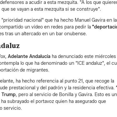
s defensores a acudir a esta mezquita. "A los que quier
, que se vayan a esta mezquita si se construye".
a "prioridad nacional" que ha hecho Manuel Gavira en la
compartido un vídeo en redes para pedir la
"deportaci
es tras un altercado en un bar onubense.
ndaluz
Vox,
Adelante
Andalucía
ha denunciado este miércoles 
ntempla lo que ha denominado un "ICE andaluz", el c
portación de migrantes.
delante, ha hecho referencia al punto 21, que recoge la
aude prestacional y del padrón y la residencia efectiva.
de Trump
, pero al servicio de Bonilla y Gavira. Esto es u
, ha subrayado el portavoz quien ha asegurado que
o servicio.