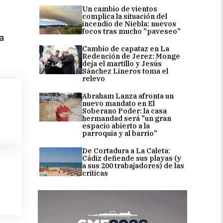
Un cambio de vientos
complica la situación del
incendio de Niebla: nuevos
focos tras mucho "paveseo"
a
Cambio de capataz en La
Redención de Jerez: Monge
deja el martillo y Jesús
Sánchez Lineros toma el
relevo
Abraham Lanza afronta un
nuevo mandato en El
Soberano Poder: la casa
hermandad será "un gran
espacio abierto a la
parroquia y al barrio"
De Cortadura a La Caleta:
Cádiz defiende sus playas (y
a sus 200 trabajadores) de las
críticas