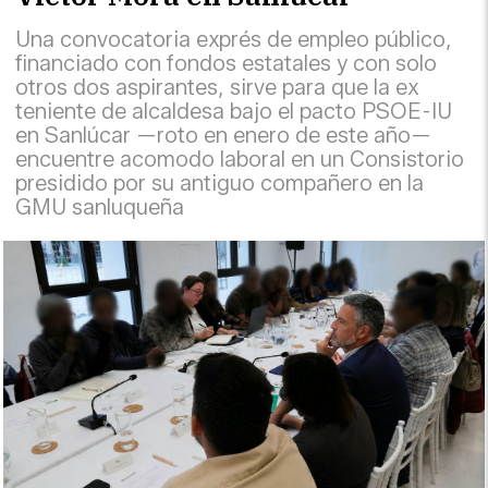
Una convocatoria exprés de empleo público,
financiado con fondos estatales y con solo
otros dos aspirantes, sirve para que la ex
teniente de alcaldesa bajo el pacto PSOE-IU
en Sanlúcar —roto en enero de este año—
encuentre acomodo laboral en un Consistorio
presidido por su antiguo compañero en la
GMU sanluqueña