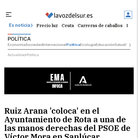
Precio luz
Ceuta
Carreras de caballos
El t
Es noticia
POLÍTICA
Economía
Sociedad
Internacional
Política
Ecología
Educación
Salud
Anuncio
Actualidad
Política
Ruiz Arana 'coloca' en el
Ayuntamiento de Rota a una de
las manos derechas del PSOE de
Víctor Mora en Sanlúcar