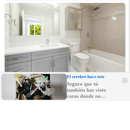
El cerebro hace esto
¿Conocías estos 5 consejos?
Seguro que tú
Consejos infalibles para eliminar la cal del baño
también has visto
fácil y rápido
caras donde no
existen