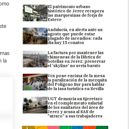
como
El patrimonio urbano
histórico de Jerez recupera
las marquesinas de forja de
Esteve
ste
Andalucía, en alerta ante un
agosto que puede estar
plagado de incendios: cada
día hay 15 conatos
La factura por mantener las
amas
chimeneas de la fábrica de
 la
botellas en Jerez: preservar
el 'skyline' no sería barato
Vox pone encima de la mesa
la paralización de la mezquita
del Polígono Sur para hablar
de la tasa turística en Sevilla
UGT denuncia un tijeretazo
en el complemento salarial
de los sanitarios del área de
Jerez y acusa al SAS de
"atraco" a sus trabajadores