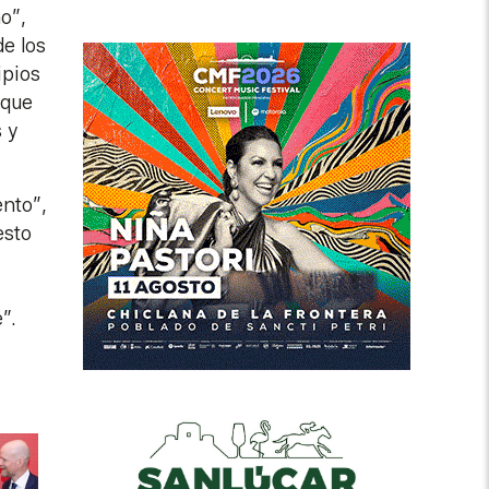
o”,
de los
ipios
 que
 y
nto”,
esto
”.