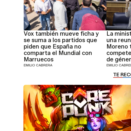
Vox también mueve ficha y
La minis
se suma a los partidos que
una reu
piden que España no
Moreno t
comparta el Mundial con
competen
Marruecos
de géner
EMILIO CABRERA
EMILIO CABR