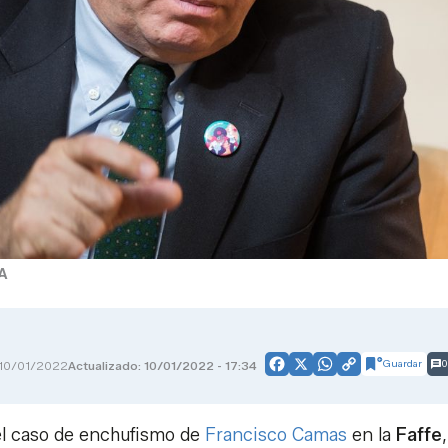
A
Guardar
0
10/01/2022
Actualizado: 10/01/2022 - 17:34
Facebook
X
WhatsApp
Copy
Link
 el caso de enchufismo de
Francisco Camas
en la
Faffe
,