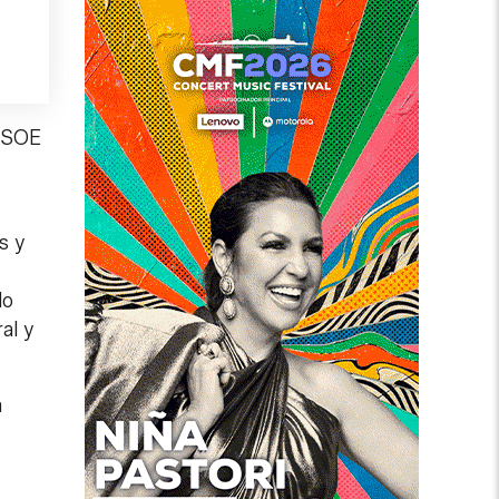
 PSOE
s y
do
al y
a