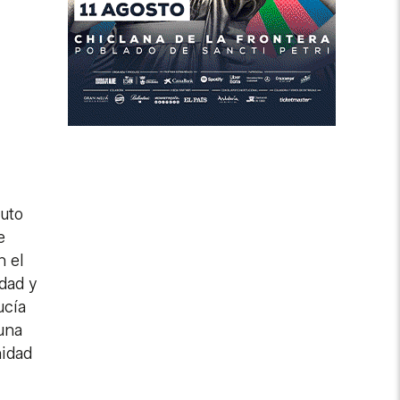
auto
e
n el
dad y
ucía
una
nidad