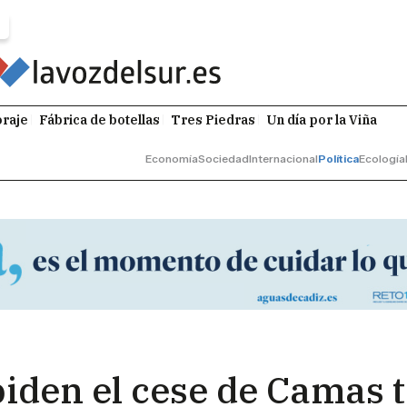
raje
Fábrica de botellas
Tres Piedras
Un día por la Viña
Economía
Sociedad
Internacional
Política
Ecología
piden el cese de Camas t