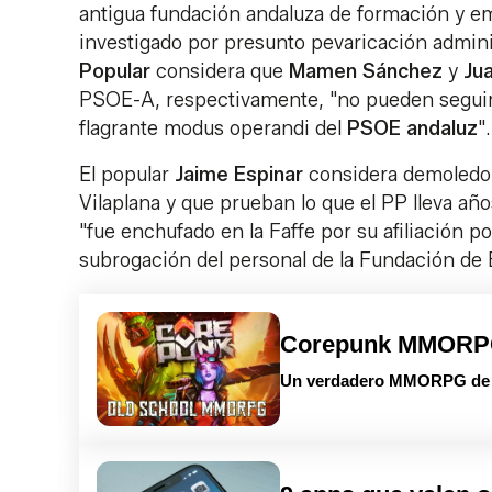
antigua fundación andaluza de formación y em
investigado por presunto pevaricación admini
Popular
considera que
Mamen Sánchez
y
Ju
PSOE-A, respectivamente, "no pueden seguir u
flagrante modus operandi del
PSOE andaluz
".
El popular
Jaime Espinar
considera demoledore
Vilaplana y que prueban lo que el PP lleva añ
"fue enchufado en la Faffe por su afiliación po
subrogación del personal de la Fundación de E
Corepunk MMOR
Un verdadero MMORPG de la