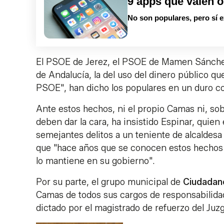
9 apps que valen o
No son populares, pero sí e
El PSOE de Jerez, el PSOE de Mamen Sánchez,
de Andalucía, la del uso del dinero público q
PSOE", han dicho los populares en un duro 
Ante estos hechos, ni el propio Camas ni, s
deben dar la cara, ha insistido Espinar, quie
semejantes delitos a un teniente de alcaldes
que "hace años que se conocen estos hechos y
lo mantiene en su gobierno".
Por su parte, el grupo municipal de
Ciudadan
Camas de todos sus cargos de responsabilidad
dictado por el magistrado de refuerzo del Juz