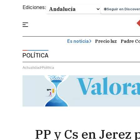
Ediciones:
Seguir en Discover
Precio luz
Padre Co
Es noticia
POLÍTICA
Actualidad
Política
PP y Cs en Jerez 