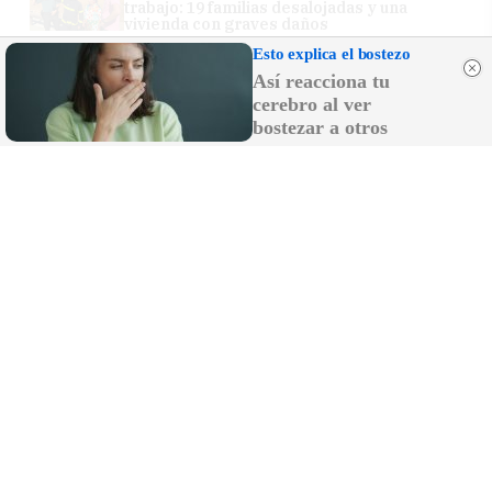
trabajo: 19 familias desalojadas y una
vivienda con graves daños
Esto explica el bostezo
El sector pirotécnico acusa a la Junta de
"populismo irresponsable" por el veto a
Así reacciona tu
los fuegos artificiales
cerebro al ver
bostezar a otros
Asaja dice que la Junta pone en jaque al
olivar superintensivo de Cádiz al prohibir
de nuevo la recolección nocturna
El vídeo viral que les ha salido caro:
identificada la pareja que mantenía
relaciones conduciendo por la A-7 en
Marbella