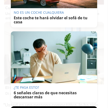
Corepunk MMORPG
NO ES UN COCHE CUALQUIERA
Un verdadero MMORPG de la vieja escuela ¡Cómo los de
Este coche te hará olvidar el sofá de tu
antes, pero mejor!
casa
¿TE PASA ESTO?
El truco contra la cal
6 señales claras de que necesitas
Di adiós a la cal del baño con estos sencillos consejos
descansar más
"Usted es una persona competitiva, lo ha sido