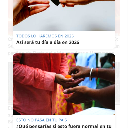
TODOS LO HAREMOS EN 2026
Crece la presión política sobre el Mundial 2030:
Así será tu día a día en 2026
Sumar registra una iniciativa en el Congreso y un
partido de Portugal pide expulsar a Marruecos
EMILIO CABRERA
Emocionantes palabras de Borja Sémper sobre
su cáncer, dedicadas a su pareja, la actriz
ESTO NO PASA EN TU PAÍS
Bárbara Goenaga: "Los cuidadores sois
¿Qué pensarías si esto fuera normal en tu