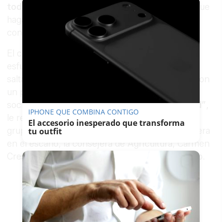
toda su vida
y es un momento oportuno para que
hagamos esta reflexión y lleguemos a alguna
conclusión entre los dos", proseguía Duran.
El consejero Javier Imbroda tuvo que hacer un
esfuerzo para responderle porque se le había
saltado las lágrimas. Tras secarse las lágrimas con
un pañuelo, le agradeció su apoyo al diputado
socialista. “
Me emociona, me emociona, usted”
,
IPHONE QUE COMBINA CONTIGO
le replicaba mientras diputados de todos los
El accesorio inesperado que transforma
grupos lo animaban con aplausos y su compañera
tu outfit
en el escaño, la consejera de Agricultura, Carmen
Crespo, trataba de consolarlo tocándole el brazo.