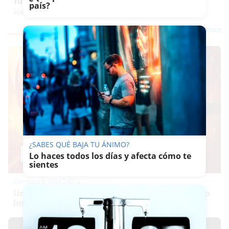
fundamentales"
país?
JUAN ANTONIO CARRASCO
¿SABES QUÉ BAJA TU ÁNIMO?
Lo haces todos los días y afecta cómo te
sientes
Corepunk MMORPG
Un verdadero MMORPG de la vieja escuela ¡Cómo
los de antes, pero mejor!