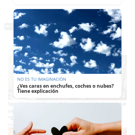
0 Comentarios
TE PUEDE INTERESAR
NO ES TU IMAGINACIÓN
¿Ves caras en enchufes, coches o nubes?
Tiene explicación
Igualdad estudia medidas contra la Junta por dar
competencias sobre violencia de género a Vox:
"Es un órdago al pacto de Estado"
EMILIO CABRERA