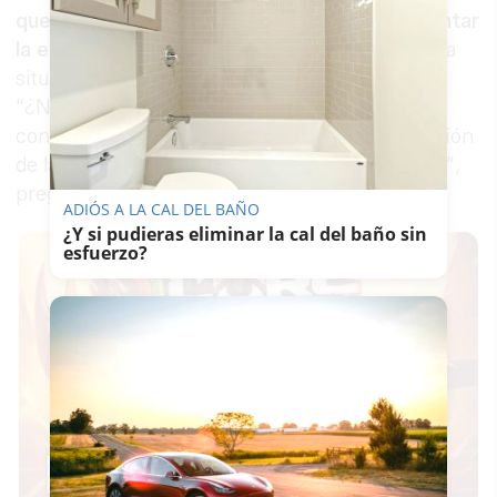
querido públicamente darle ánimos para afrontar
la enfermedad.
El socialista le interpelaba por la
situación de la educación pública en Andalucía.
“¿No cree, señor consejero, que se dan las
condiciones óptimas para proceder a la reducción
de la ratio por alumnos” en las aulas andaluzas?”,
preguntaba el socialista.
ADIÓS A LA CAL DEL BAÑO
¿Y si pudieras eliminar la cal del baño sin
esfuerzo?