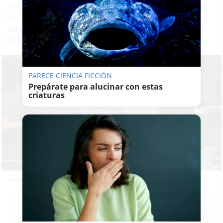
diagnosticado un cáncer y no pudo controlar
las lagrimas en mitad del pleno: "Sabe que lo
tengo siempre en mi pensamiento y le deseo
lo mejor"
PARECE CIENCIA FICCIÓN
Prepárate para alucinar con estas
criaturas
Javier Imbroda emocinado en el parlamento andaluz.
L.
VELÁZQUEZ