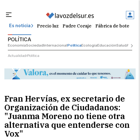
Precio luz
Padre Coraje
Fábrica de botellas
Es noticia
POLÍTICA
Economía
Sociedad
Internacional
Política
Ecología
Educación
Salud
Anuncio
Actualidad
Política
Fran Hervías, ex secretario de
Organización de Ciudadanos:
"Juanma Moreno no tiene otra
alternativa que entenderse con
Vox"