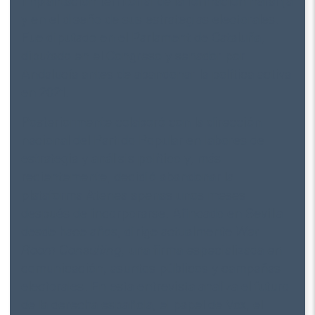
implantación territorial de la formación naranja
y en el diseño de sus estrategias electorales.
Fue diputado en el Parlament de Cataluña,
diputado en el Congreso y senador por
Andalucía antes de abandonar la política activa
en 2021.
Posteriormente colaboró con la dirección
nacional del Partido Popular en labores de
estrategia y análisis político y, más
recientemente, decidió abandonar la
plataforma Atenea apenas unos meses
después de incorporarse. Afincado en Sevilla
desde hace años, dirige actualmente
War
Room Consulting,
una firma especializada en
comunicación, asuntos públicos y campañas
electorales. En esta entrevista analiza el futuro
de la derecha española, el papel de Vox, el