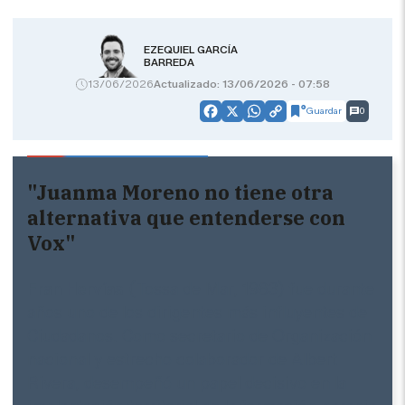
EZEQUIEL GARCÍA
BARREDA
13/06/2026
Actualizado: 13/06/2026 - 07:58
Guardar
0
Facebook
X
WhatsApp
Copy
Link
"Juanma Moreno no tiene otra
alternativa que entenderse con
Vox"
Fran Hervías
(Tossa de Mar, 1983) fue durante
años uno de los dirigentes más influyentes de
Ciudadanos. Como secretario de Organización
nacional y estrecho colaborador de Albert
Rivera, desempeñó un papel decisivo en la