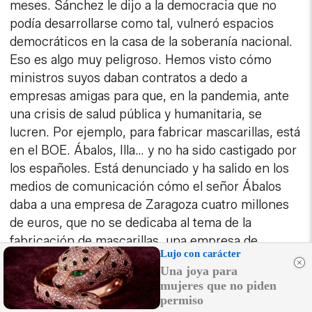
meses. Sánchez le dijo a la democracia que no
podía desarrollarse como tal, vulneró espacios
democráticos en la casa de la soberanía nacional.
Eso es algo muy peligroso. Hemos visto cómo
ministros suyos daban contratos a dedo a
empresas amigas para que, en la pandemia, ante
una crisis de salud pública y humanitaria, se
lucren. Por ejemplo, para fabricar mascarillas, está
en el BOE. Ábalos, Illa… y no ha sido castigado por
los españoles. Está denunciado y ha salido en los
medios de comunicación cómo el señor Ábalos
daba a una empresa de Zaragoza cuatro millones
de euros, que no se dedicaba al tema de la
fabricación de mascarillas, una empresa de
Lujo con carácter
soluciones informáticas, o cómo el señor Illa hizo
Una joya para
un contrato a una empresa catalana de diseño
mujeres que no piden
gráfico. Eso es un delito, tráfico de influencias
permiso