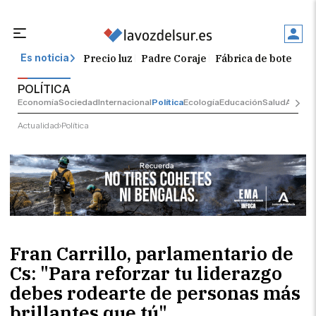
Precio luz
Padre Coraje
Fábrica de botellas
Es noticia
POLÍTICA
Economía
Sociedad
Internacional
Política
Ecología
Educación
Salud
Anuncio
Actualidad
Política
Fran Carrillo, parlamentario de
Cs: "Para reforzar tu liderazgo
debes rodearte de personas más
brillantes que tú"