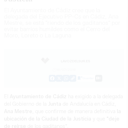
El Ayuntamiento de Cádiz cree que la
delegada del Ejecutivo PP-Cs en Cádiz, Ana
Mestre, se está "riendo de los gaditanos" por
evitar barrios humildes como el Cerro del
Moro, Loreto o La Laguna
LAVOZDELSUR.ES
16/07/2019
Guardar
0
Facebook
X
WhatsApp
Copy
Link
El
Ayuntamiento de Cádiz
ha exigido a la delegada
del Gobierno de la
Junta
de Andalucía en Cádiz,
Ana Mestre
, que confirme de manera definitiva
la
ubicación de la Ciudad de la Justicia
y que
"deje
de reírse
de los gaditanos".