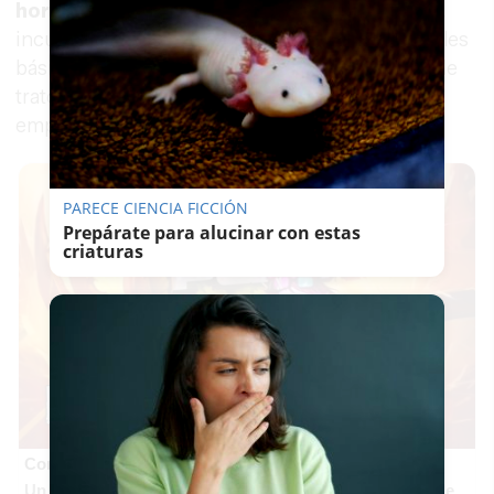
horas
, cambios organizativos sin planificación,
incumplimientos reiterados de derechos laborales
básicos y lo que describen como "situaciones de
trato vejatorio por parte de responsables de la
empresa".
PARECE CIENCIA FICCIÓN
Prepárate para alucinar con estas
criaturas
Corepunk MMORPG
Un verdadero MMORPG de la vieja escuela ¡Cómo los de