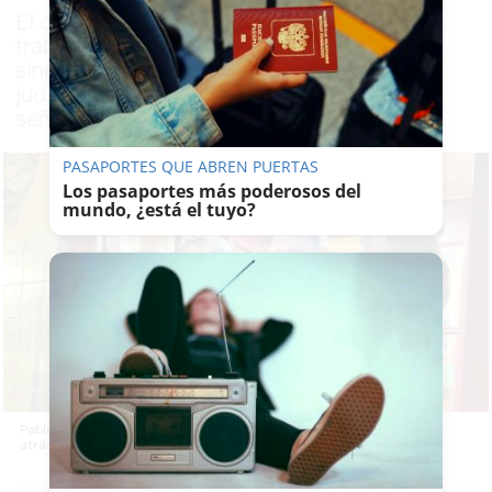
El comunicador habría grabado a
trabajadores sin su permiso, por lo que el
sindicato pidió que desde el bar se actuara
judicialmente, algo que no ha ocurrido,
señalan
PASAPORTES QUE ABREN PUERTAS
Los pasaportes más poderosos del
mundo, ¿está el tuyo?
Pablo Iglesias, en la inauguración de la Taberna Garibaldi, dos años
atrás.