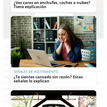
¿Ves caras en enchufes, coches o nubes?
Tiene explicación
Ha sido diputado en el
Congreso
desde 2000 a
2011, año de su nombramiento como secretario de
Estado de Servicios Sociales e Igualdad, motivo
por el que renunció a su acta parlamentaria
pasando a formar parte del Gobierno. Desde la
SEÑALES DE AGOTAMIENTO
Secretaría de Estado impulsó importantes
¿Te sientes cansado sin razón? Estas
señales lo explican
iniciativas para garantizar el Estado del Bienestar y
avanzar hacia una sociedad de igualdad de
oportunidades, como la Estrategia Nacional para la
Erradicación de la Violencia contra las Mujeres, la