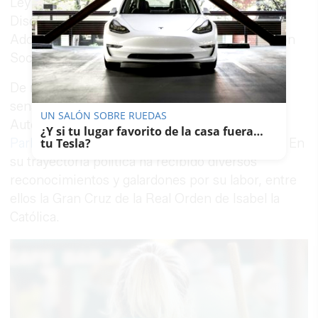
Ley General de Derechos de las Personas con
Discapacidad, el Plan Nacional de Infancia y
Adolescencia o el Plan Nacional para la Inclusión
Social.
De mayo de 2014 a septiembre de 2017 fue
senador por designación de la Comunidad
UN SALÓN SOBRE RUEDAS
Autónoma de Andalucía y es diputado en el
¿Y si tu lugar favorito de la casa fuera…
Parlamento de Andalucía
desde marzo de 2015. En
tu Tesla?
su trayectoria política ha recibido diversos
reconocimientos y galardones por su labor, entre
ellos la Gran Cruz de la Real Orden de Isabel la
Católica.