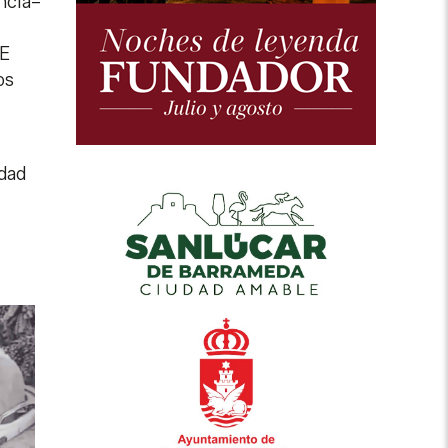
ncia–
UE
os
idad