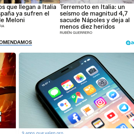
s que llegan a Italia
Terremoto en Italia: un
paña ya sufren el
seísmo de magnitud 4,7
de Meloni
sacude Nápoles y deja al
menos diez heridos
ERA
RUBÉN GUERRERO
9 apps que valen oro