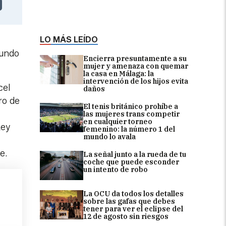
LO MÁS LEÍDO
gundo
Encierra presuntamente a su
mujer y amenaza con quemar
la casa en Málaga: la
intervención de los hijos evita
cel
daños
ro de
El tenis británico prohíbe a
las mujeres trans competir
en cualquier torneo
Ley
femenino: la número 1 del
mundo lo avala
e.
La señal junto a la rueda de tu
coche que puede esconder
un intento de robo
La OCU da todos los detalles
sobre las gafas que debes
tener para ver el eclipse del
12 de agosto sin riesgos