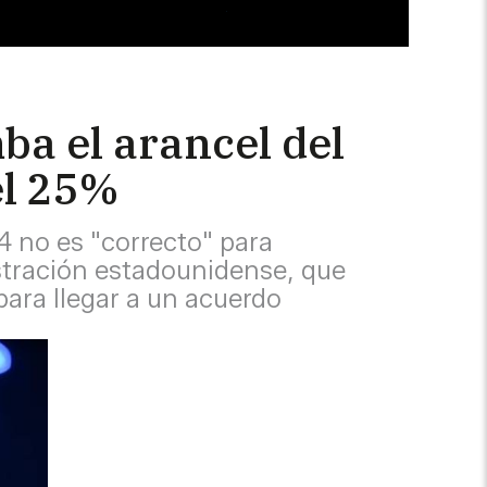
ba el arancel del
el 25%
74 no es "correcto" para
stración estadounidense, que
para llegar a un acuerdo