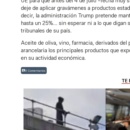
UE para que antes del 4 de julio –fecha muy 
deje de aplicar gravámenes a productos estado
decir, la administración Trump pretende mante
hasta un 25%... sin esperar ni a lo que digan
tribunales de su país.
Aceite de oliva, vino, farmacia, derivados del 
arancelaria los principales productos que ex
en su actividad económica.
0 Comentarios
TE 