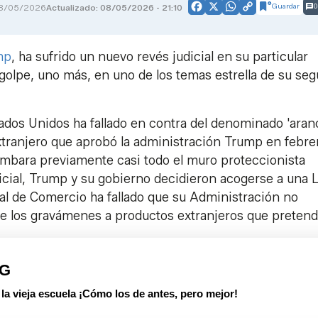
Guardar
0
8/05/2026
Actualizado: 08/05/2026 - 21:10
Facebook
X
WhatsApp
Copy
Link
mp
, ha sufrido un nuevo revés judicial en su particular
golpe, uno más, en uno de los temas estrella de su se
ados Unidos ha fallado en contra del denominado 'aran
extranjero que aprobó la administración Trump en febre
mbara previamente casi todo el muro proteccionista
dicial, Trump y su gobierno decidieron acogerse a una 
al de Comercio ha fallado que su Administración no
te los gravámenes a productos extranjeros que pretend
PG
 vieja escuela ¡Cómo los de antes, pero mejor!