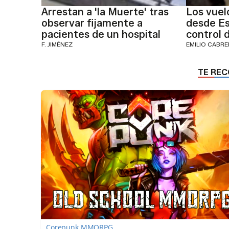
Arrestan a 'la Muerte' tras
Los vuelo
observar fijamente a
desde Es
pacientes de un hospital
control 
F. JIMÉNEZ
EMILIO CABR
Corepunk MMORPG