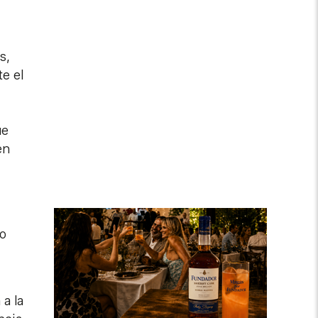
s,
te el
ue
en
do
 a la