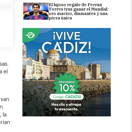
El lujoso regalo de Ferran
Torres tras ganar el Mundial:
oro macizo, diamantes y una
pieza única
sas.
a el
 van
en
 la
brían