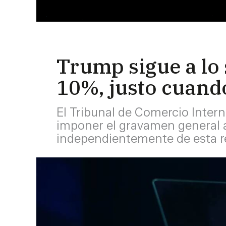
Trump sigue a lo 
10%, justo cuand
El Tribunal de Comercio Intern
imponer el gravamen general a
independientemente de esta res