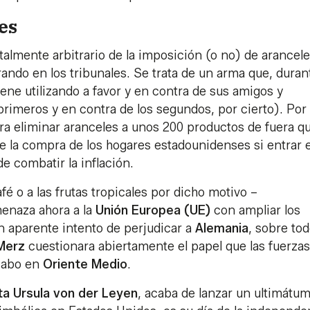
es
talmente arbitrario de la imposición (o no) de arancele
ando en los tribunales. Se trata de un arma que, duran
ne utilizando a favor y en contra de sus amigos y
rimeros y en contra de los segundos, por cierto). Por
ara eliminar aranceles a unos 200 productos de fuera q
de la compra de los hogares estadounidenses si entrar 
de combatir la inflación.
fé o a las frutas tropicales por dicho motivo –
enaza ahora a la
Unión Europea (UE)
con ampliar los
un aparente intento de perjudicar a
Alemania
, sobre to
 Merz
cuestionara abiertamente el papel que las fuerzas
 cabo en
Oriente Medio
.
ta Ursula von der Leyen
, acaba de lanzar un ultimátum