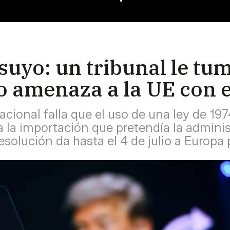
suyo: un tribunal le tum
o amenaza a la UE con 
acional falla que el uso de una ley de 19
 la importación que pretendía la admini
olución da hasta el 4 de julio a Europa 