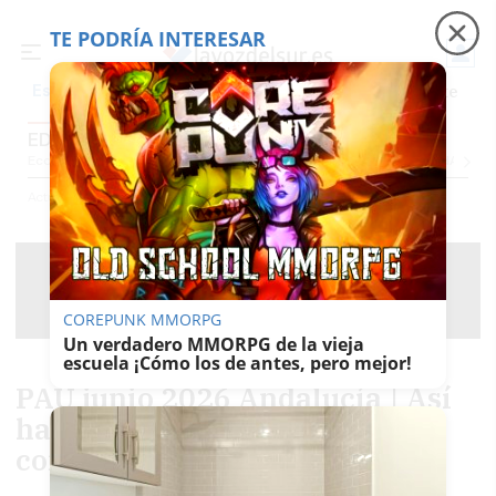
TE PODRÍA INTERESAR
Precio luz
Padre Coraje
Fábrica de botellas
Es noticia
EDUCACIÓN
Economía
Sociedad
Internacional
Política
Ecología
Educación
Salud
Anunci
Actualidad
Educación
COREPUNK MMORPG
Un verdadero MMORPG de la vieja
escuela ¡Cómo los de antes, pero mejor!
PAU junio 2026 Andalucía | Así
ha sido el examen de Latín II,
consúltalo al completo