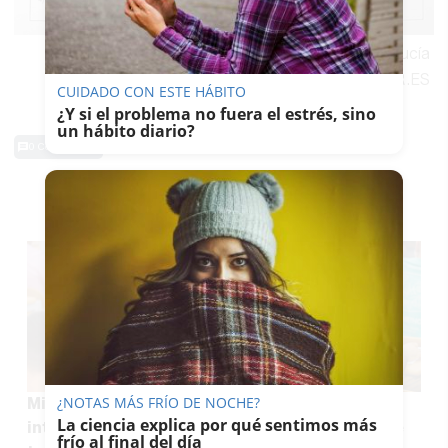
Hoja 1 del examen de Latín II en la PAU de Andalucía
junio 2026.
-
LAVOZDELSUR.ES
CUIDADO CON ESTE HÁBITO
¿Y si el problema no fuera el estrés, sino
un hábito diario?
0 Comentarios
TE PUEDE INTERESAR
¿NOTAS MÁS FRÍO DE NOCHE?
Miles de docentes andaluces, muy nerviosos
La ciencia explica por qué sentimos más
intentando consultar sin éxito en la web dónde
frío al final del día