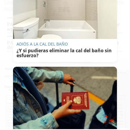
Las pruebas de este 3 de junio son de la parte
específica de los itinerarios
PAU junio 2026 Andalucía | Ya puedes consultar
aquí el examen completo de Matemáticas II
PAU junio 2026 Andalucía | Consulta el examen
ADIÓS A LA CAL DEL BAÑO
de Ciencias Generales
¿Y si pudieras eliminar la cal del baño sin
esfuerzo?