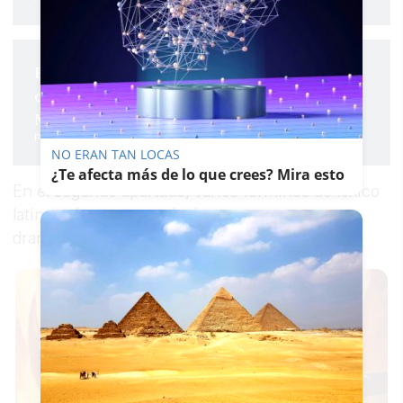
PAU junio 2026 Andalucía | Ya puedes
consultar aquí el examen completo de
Matemáticas II
Pablo Fdez. Quintanilla
NO ERAN TAN LOCAS
¿Te afecta más de lo que crees? Mira esto
En el segundo apartado, varios términos de léxico
latino y dos textos a elegir uno, que era uno
dramático y otro de narrativa en prosa.