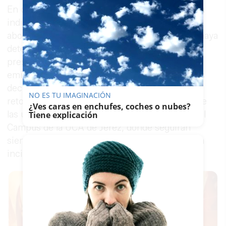
En declaraciones a
Canal Sur Radio
, Velasco ha
indicado que ese es el asunto que se tiene que
abordar en este momento, después de que se haya
determinado, en virtud de una orden del
presidente de la Junta, Juan Manuel Moreno,
emitida el pasado sábado, que las universidades
decidirán si siguen con las clases on line o
NO ES TU IMAGINACIÓN
retoman las clases presenciales, a excepción de
¿Ves caras en enchufes, coches o nubes?
las universidades de Granada, Jaén, Almería y el
Tiene explicación
Campus de la UCA de Jerez, donde seguirán
siendo clases
online
exclusivamente debido a la
incidencia del coronavirus.