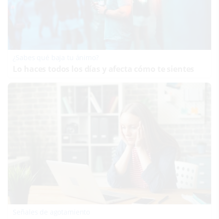
¿Sabes qué baja tu ánimo?
Lo haces todos los días y afecta cómo te sientes
Señales de agotamiento