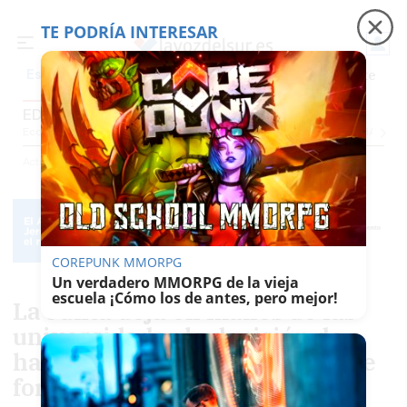
TE PODRÍA INTERESAR
Precio luz
Padre Coraje
Fábrica de botellas
Es noticia
EDUCACIÓN
Economía
Sociedad
Internacional
Política
Ecología
Educación
Salud
Anunci
Actualidad
Educación
COREPUNK MMORPG
Un verdadero MMORPG de la vieja
escuela ¡Cómo los de antes, pero mejor!
La Junta deja en manos de las
universidades la decisión de
hacer los exámenes online o de
forma presencial