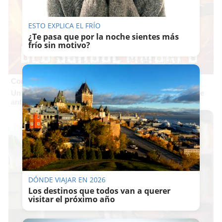
ESTO EXPLICA EL FRÍO
¿Te pasa que por la noche sientes más
frío sin motivo?
Corepunk MMORPG
Un verdadero MMORPG de la vieja escuela ¡Cómo los de
antes, pero mejor!
DÓNDE VIAJAR EN 2026
Los destinos que todos van a querer
visitar el próximo año