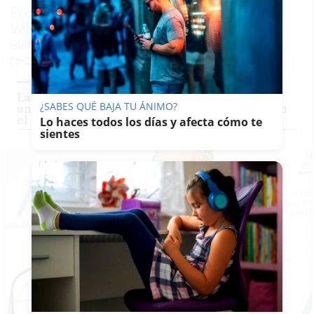
El consejero de Universidades, Rogelio
Velasco, asegura que trabaja en la
elaboración de una norma con
recomendaciones sanitarias
La Junta suspende la presencialidad en varias
¿SABES QUÉ BAJA TU ÁNIMO?
universidades pero mantiene los exámenes en
el aula
Lo haces todos los días y afecta cómo te
sientes