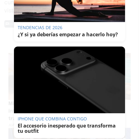
cumpliendo todas las normas desde el punto de
vista sanitario", ha recalcado.
0 Comentarios
TENDENCIAS DE 2026
¿Y si ya deberías empezar a hacerlo hoy?
TE PUEDE INTERESAR
Miles de docentes andaluces, muy nerviosos
intentando consultar sin éxito en la web dónde
trabajarán el curso que viene
IPHONE QUE COMBINA CONTIGO
El accesorio inesperado que transforma
JUAN ANTONIO CARRASCO
tu outfit